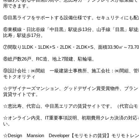
用できます。
⑤目黒ライフをサポートする設備仕様です。セキュリティにも配
⑥東横線・日比谷線「中目黒」駅徒歩13分、山手線「目黒」駅徒
比寿」駅徒歩17分。
⑦間取り1LDK・1LDK+S・2LDK・2LDK+S、面積33.90㎡～73.7
⑧総戸数26戸、RC造、地上7階建、駐輪場。
⑨設計会社：㈱間組 一級建築士事務所、施工会社：㈱間組、管
モトクオリティ
☆デザイナーズマンション、グッドデザイン賞受賞物件、ブラン
賃貸サイトです。
☆恵比寿、代官山、中目黒エリアの賃貸サイトです。（代官山モ
☆オンライン内見、IT重要事項説明、初期費用クレカ決済の対応
い。
☆Design Mansion Developer【モリモトの賃貸】モリモトレ