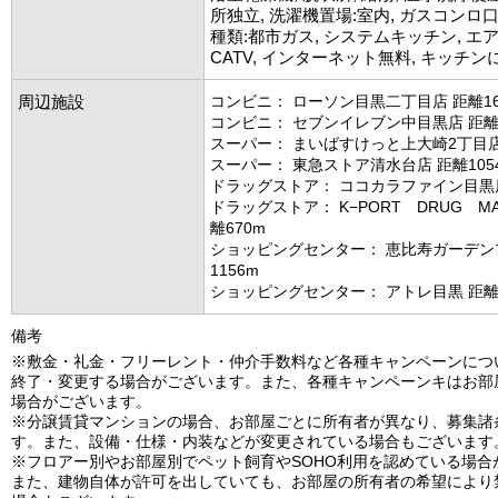
所独立, 洗濯機置場:室内, ガスコンロ口数
種類:都市ガス, システムキッチン, エアコ
CATV, インターネット無料, キッチン
周辺施設
コンビニ： ローソン目黒二丁目店 距離16
コンビニ： セブンイレブン中目黒店 距離1
スーパー： まいばすけっと上大崎2丁目店 
スーパー： 東急ストア清水台店 距離105
ドラッグストア： ココカラファイン目黒店
ドラッグストア： K−PORT DRUG M
離670m
ショッピングセンター： 恵比寿ガーデン
1156m
ショッピングセンター： アトレ目黒 距離1
備考
※敷金・礼金・フリーレント・仲介手数料など各種キャンペーンにつ
終了・変更する場合がございます。また、各種キャンペーンキはお部
場合がございます。
※分譲賃貸マンションの場合、お部屋ごとに所有者が異なり、募集諸
す。また、設備・仕様・内装などが変更されている場合もございます
※フロアー別やお部屋別でペット飼育やSOHO利用を認めている場合
また、建物自体が許可を出していても、お部屋の所有者の希望により