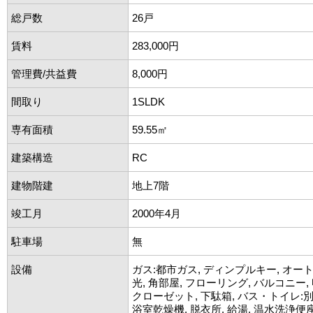
総戸数
26戸
賃料
283,000円
管理費/共益費
8,000円
間取り
1SLDK
専有面積
59.55㎡
建築構造
RC
建物階建
地上7階
竣工月
2000年4月
駐車場
無
設備
ガス:都市ガス, ディンプルキー, オー
光, 角部屋, フローリング, バルコニー,
クローゼット, 下駄箱, バス・トイレ:別
浴室乾燥機, 脱衣所, 給湯, 温水洗浄便座