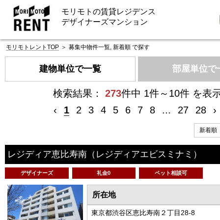
モリモトの賃貸レジデンス
デザイナーズマンション
モリモトレントTOP
＞
募集中物件一覧, 新着順 で探す
建物単位で一覧
部屋単位で
検索結果：
273
件中 1件～10件 を表
‹
1
2
3
4
5
6
7
8
...
27
28
›
レジディア恵比寿南
（レジディアエビスミナミ）
デザイナーズ
礼金0
ペット相談可
所在地
東京都渋谷区恵比寿南２丁目28-8