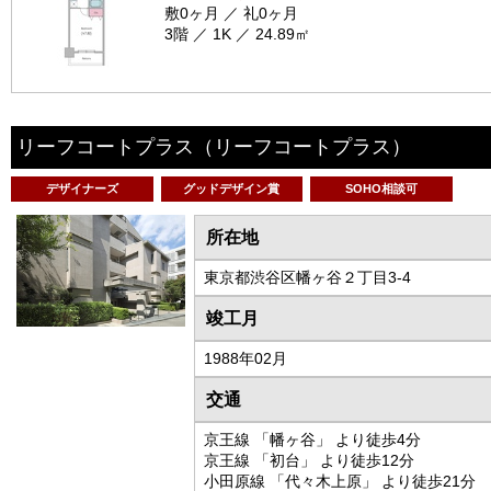
敷0ヶ月 ／ 礼0ヶ月
3階 ／ 1K ／ 24.89㎡
リーフコートプラス
（リーフコートプラス）
デザイナーズ
グッドデザイン賞
SOHO相談可
所在地
東京都渋谷区幡ヶ谷２丁目3-4
竣工月
1988年02月
交通
京王線 「幡ヶ谷」 より徒歩4分
京王線 「初台」 より徒歩12分
小田原線 「代々木上原」 より徒歩21分