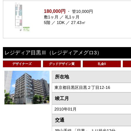
180,000円
・ 管10,000円
敷1ヶ月 ／ 礼1ヶ月
5階 ／ 1DK ／ 27.43㎡
レジディア目黒Ⅲ
（レジディアメグロ3）
デザイナーズ
グッドデザイン賞
礼金0
所在地
東京都目黒区目黒２丁目12-16
竣工月
2010年01月
交通
JR山手線 「目黒」 より徒歩12分