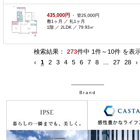
435,000円
・ 管25,000円
敷1ヶ月 ／ 礼1ヶ月
1階 ／ 2LDK ／ 79.93㎡
検索結果：
273
件中 1件～10件 を表
‹
1
2
3
4
5
6
7
8
...
27
28
›
Brand