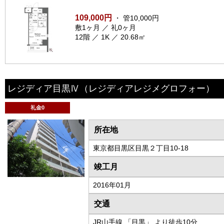
109,000円
・ 管10,000円
敷1ヶ月 ／ 礼0ヶ月
12階 ／ 1K ／ 20.68㎡
レジディア目黒Ⅳ
（レジディアレジメグロフォー）
礼金0
所在地
東京都目黒区目黒２丁目10-18
竣工月
2016年01月
交通
JR山手線 「目黒」 より徒歩10分