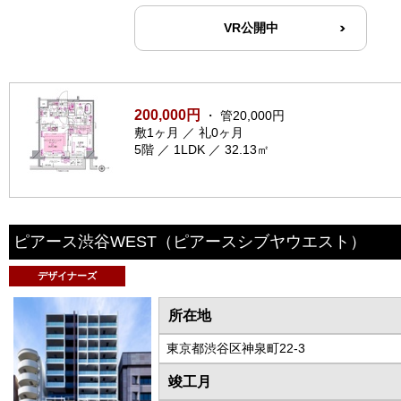
VR公開中
200,000円
・ 管20,000円
敷1ヶ月 ／ 礼0ヶ月
5階 ／ 1LDK ／ 32.13㎡
ピアース渋谷WEST
（ピアースシブヤウエスト）
デザイナーズ
所在地
東京都渋谷区神泉町22-3
竣工月