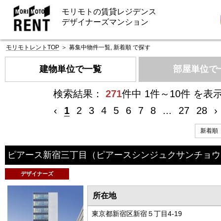
モリモトの賃貸レジデンス
デザイナーズマンション
モリモトレントTOP
＞
募集中物件一覧, 新着順 で探す
建物単位で一覧
部屋単位で
検索結果：
271
件中 1件～10件 を表
‹
1
2
3
4
5
6
7
8
...
27
28
›
ピアース新宿三丁目
（ピアースシンジュクサンチョウ
デザイナーズ
所在地
東京都新宿区新宿５丁目4-19