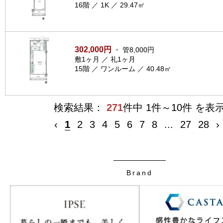
16階 ／ 1K ／ 29.47㎡
302,000円
・ 管8,000円
敷1ヶ月 ／ 礼1ヶ月
15階 ／ ワンルーム ／ 40.48㎡
検索結果：
271
件中 1件～10件 を表
‹
1
2
3
4
5
6
7
8
...
27
28
›
Brand