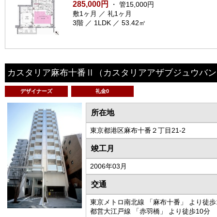
285,000円
・ 管15,000円
敷1ヶ月 ／ 礼1ヶ月
3階 ／ 1LDK ／ 53.42㎡
カスタリア麻布十番Ⅱ
（カスタリアアザブジュウバン
デザイナーズ
礼金0
所在地
東京都港区麻布十番２丁目21-2
竣工月
2006年03月
交通
東京メトロ南北線 「麻布十番」 より徒歩
都営大江戸線 「赤羽橋」 より徒歩10分