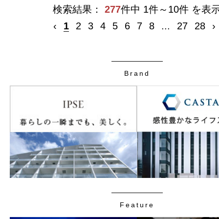
検索結果：
277
件中 1件～10件 を表
‹
1
2
3
4
5
6
7
8
...
27
28
›
Brand
Feature