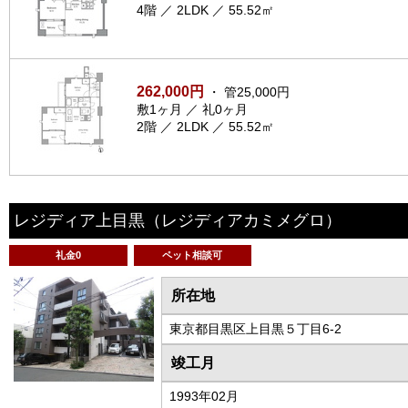
4階 ／ 2LDK ／ 55.52㎡
262,000円
・ 管25,000円
敷1ヶ月 ／ 礼0ヶ月
2階 ／ 2LDK ／ 55.52㎡
レジディア上目黒
（レジディアカミメグロ）
礼金0
ペット相談可
所在地
東京都目黒区上目黒５丁目6-2
竣工月
1993年02月