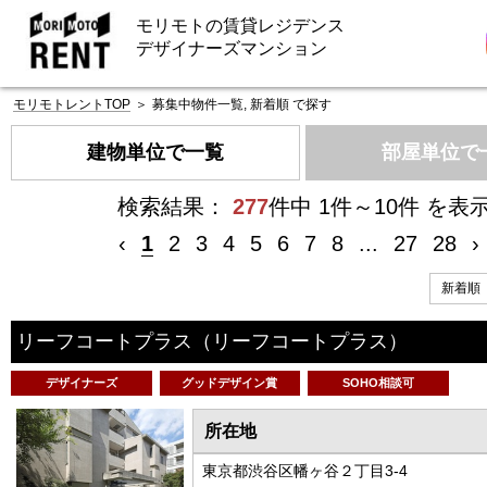
モリモトの賃貸レジデンス
デザイナーズマンション
モリモトレントTOP
＞
募集中物件一覧, 新着順 で探す
建物単位で一覧
部屋単位で
検索結果：
277
件中 1件～10件 を表
‹
1
2
3
4
5
6
7
8
...
27
28
›
リーフコートプラス
（リーフコートプラス）
デザイナーズ
グッドデザイン賞
SOHO相談可
所在地
東京都渋谷区幡ヶ谷２丁目3-4