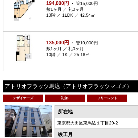
194,000円
・ 管15,000円
敷1ヶ月 ／ 礼0ヶ月
13階 ／ 1LDK ／ 42.54㎡
135,000円
・ 管10,000円
敷1ヶ月 ／ 礼0ヶ月
10階 ／ 1K ／ 25.18㎡
アトリオフラッツ馬込
（アトリオフラッツマゴメ）
デザイナーズ
礼金0
フリーレント
所在地
東京都大田区東馬込１丁目29-2
竣工月