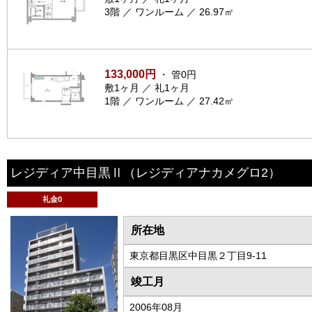
3階 ／ ワンルーム ／ 26.97㎡
133,000円
・ 管0円
敷1ヶ月 ／ 礼1ヶ月
1階 ／ ワンルーム ／ 27.42㎡
レジディア中目黒Ⅱ
（レジディアナカメグロ2）
礼金0
所在地
東京都目黒区中目黒２丁目9-11
竣工月
2006年08月