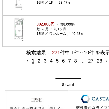
16階 ／ 1K ／ 29.47㎡
302,000円
・ 管8,000円
敷1ヶ月 ／ 礼1ヶ月
15階 ／ ワンルーム ／ 40.48㎡
検索結果：
271
件中 1件～10件 を表
‹
1
2
3
4
5
6
7
8
...
27
28
›
Brand