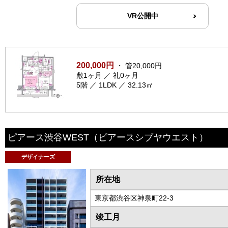
VR公開中
200,000円
・ 管20,000円
敷1ヶ月 ／ 礼0ヶ月
5階 ／ 1LDK ／ 32.13㎡
ピアース渋谷WEST
（ピアースシブヤウエスト）
デザイナーズ
所在地
東京都渋谷区神泉町22-3
竣工月