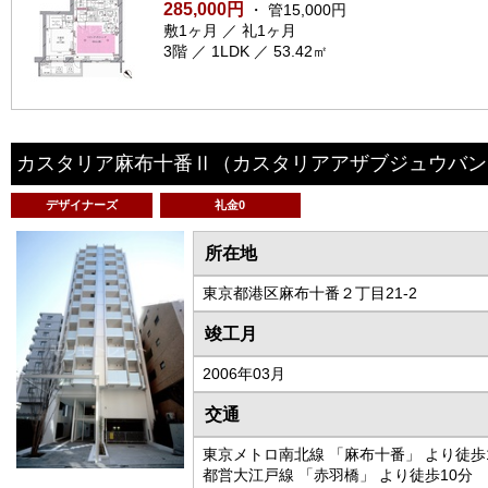
285,000円
・ 管15,000円
敷1ヶ月 ／ 礼1ヶ月
3階 ／ 1LDK ／ 53.42㎡
カスタリア麻布十番Ⅱ
（カスタリアアザブジュウバン
デザイナーズ
礼金0
所在地
東京都港区麻布十番２丁目21-2
竣工月
2006年03月
交通
東京メトロ南北線 「麻布十番」 より徒歩
都営大江戸線 「赤羽橋」 より徒歩10分