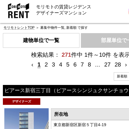
モリモトの賃貸レジデンス
デザイナーズマンション
モリモトレントTOP
＞
募集中物件一覧, 新着順 で探す
建物単位で一覧
部屋単位で
検索結果：
271
件中 1件～10件 を表
‹
1
2
3
4
5
6
7
8
...
27
28
›
ピアース新宿三丁目
（ピアースシンジュクサンチョウ
デザイナーズ
所在地
東京都新宿区新宿５丁目4-19