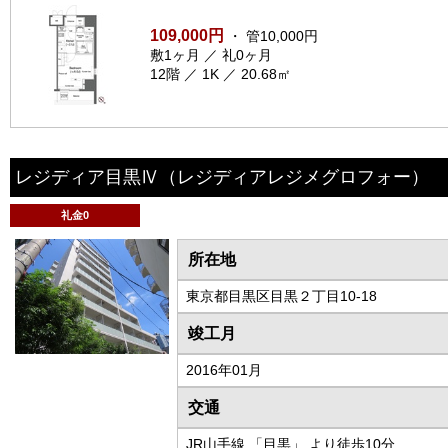
109,000円
・ 管10,000円
敷1ヶ月 ／ 礼0ヶ月
12階 ／ 1K ／ 20.68㎡
レジディア目黒Ⅳ
（レジディアレジメグロフォー）
礼金0
所在地
東京都目黒区目黒２丁目10-18
竣工月
2016年01月
交通
JR山手線 「目黒」 より徒歩10分