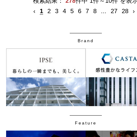
検索結果：
278
件中 1件～10件 を表
‹
1
2
3
4
5
6
7
8
...
27
28
›
Brand
Feature