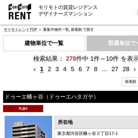
モリモトの賃貸レジデンス
デザイナーズマンション
モリモトレントTOP
＞
募集中物件一覧, 新着順 で探す
建物単位で一覧
部屋単位で
検索結果：
278
件中 1件～10件 を表
‹
1
2
3
4
5
6
7
8
...
27
28
›
ドゥーエ幡ヶ谷
（ドゥーエハタガヤ）
礼金0
所在地
東京都渋谷区幡ヶ谷２丁目17-1