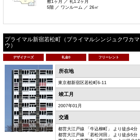
敷1ヶ月 ／ 礼1.2ヶ月
5階 ／ ワンルーム ／ 26㎡
プライマル新宿若松町
（プライマルシンジュクワカマ
ウ）
デザイナーズ
礼金0
フリーレント
所在地
東京都新宿区若松町6-11
竣工月
2007年01月
交通
都営大江戸線 「牛込柳町」 より徒歩4分
都営大江戸線 「若松河田」 より徒歩5分