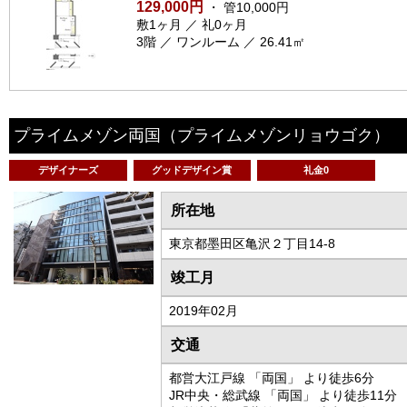
129,000円
・ 管10,000円
敷1ヶ月 ／ 礼0ヶ月
3階 ／ ワンルーム ／ 26.41㎡
プライムメゾン両国
（プライムメゾンリョウゴク）
デザイナーズ
グッドデザイン賞
礼金0
所在地
東京都墨田区亀沢２丁目14-8
竣工月
2019年02月
交通
都営大江戸線 「両国」 より徒歩6分
JR中央・総武線 「両国」 より徒歩11分