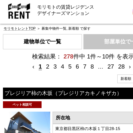
モリモトの賃貸レジデンス
デザイナーズマンション
モリモトレントTOP
＞
募集中物件一覧, 新着順 で探す
建物単位で一覧
部屋単位で
検索結果：
278
件中 1件～10件 を表
‹
1
2
3
4
5
6
7
8
...
27
28
›
プレジリア柿の木坂
（プレジリアカキノキザカ）
ペット相談可
所在地
東京都目黒区柿の木坂１丁目28-15