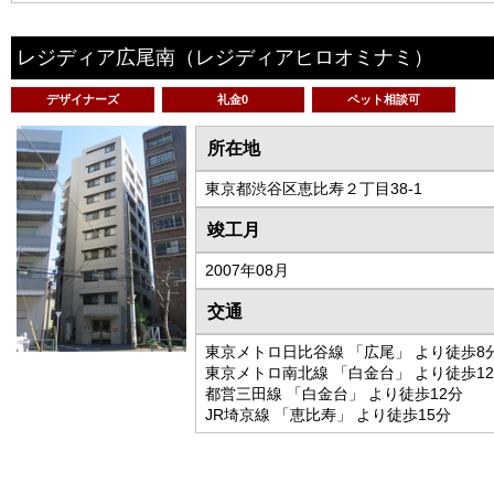
レジディア広尾南
（レジディアヒロオミナミ）
デザイナーズ
礼金0
ペット相談可
所在地
東京都渋谷区恵比寿２丁目38-1
竣工月
2007年08月
交通
東京メトロ日比谷線 「広尾」 より徒歩8
東京メトロ南北線 「白金台」 より徒歩1
都営三田線 「白金台」 より徒歩12分
JR埼京線 「恵比寿」 より徒歩15分