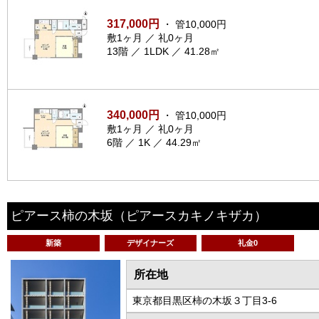
317,000円
・ 管10,000円
敷1ヶ月 ／ 礼0ヶ月
13階 ／ 1LDK ／ 41.28㎡
340,000円
・ 管10,000円
敷1ヶ月 ／ 礼0ヶ月
6階 ／ 1K ／ 44.29㎡
ピアース柿の木坂
（ピアースカキノキザカ）
新築
デザイナーズ
礼金0
所在地
東京都目黒区柿の木坂３丁目3-6