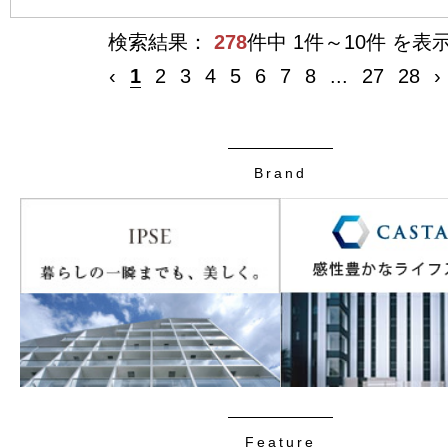
検索結果：
278
件中 1件～10件 を表
‹
1
2
3
4
5
6
7
8
...
27
28
›
Brand
Feature