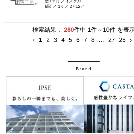
敷1ヶ月 ／ 礼1ヶ月
6階 ／ 1K ／ 27.12㎡
検索結果：
280
件中 1件～10件 を表
‹
1
2
3
4
5
6
7
8
...
27
28
›
Brand