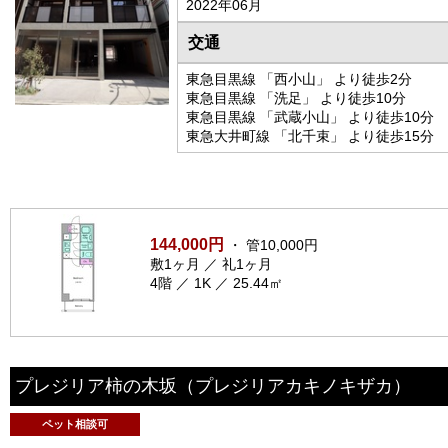
2022年06月
交通
東急目黒線 「西小山」 より徒歩2分
東急目黒線 「洗足」 より徒歩10分
東急目黒線 「武蔵小山」 より徒歩10分
東急大井町線 「北千束」 より徒歩15分
144,000円
・ 管10,000円
敷1ヶ月 ／ 礼1ヶ月
4階 ／ 1K ／ 25.44㎡
プレジリア柿の木坂
（プレジリアカキノキザカ）
ペット相談可