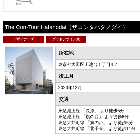
The Con-Tour Hatanodai
（ザコンタハタノダイ）
デザイナーズ
グッドデザイン賞
所在地
東京都大田区上池台１丁目4-7
竣工月
2023年12月
交通
東急池上線 「長原」 より徒歩5分
東急池上線 「旗の台」 より徒歩6分
東急大井町線 「旗の台」 より徒歩6分
東急大井町線 「北千束」 より徒歩11分