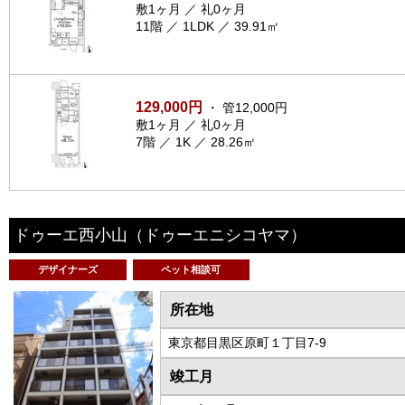
敷1ヶ月 ／ 礼0ヶ月
11階 ／ 1LDK ／ 39.91㎡
129,000円
・ 管12,000円
敷1ヶ月 ／ 礼0ヶ月
7階 ／ 1K ／ 28.26㎡
ドゥーエ西小山
（ドゥーエニシコヤマ）
デザイナーズ
ペット相談可
所在地
東京都目黒区原町１丁目7-9
竣工月