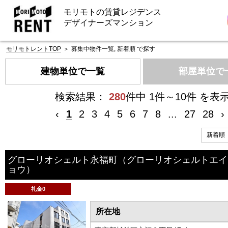
モリモトの賃貸レジデンス
デザイナーズマンション
モリモトレントTOP
＞
募集中物件一覧, 新着順 で探す
建物単位で一覧
部屋単位で
検索結果：
280
件中 1件～10件 を表
‹
1
2
3
4
5
6
7
8
...
27
28
›
グローリオシェルト永福町
（グローリオシェルトエイ
ョウ）
礼金0
所在地