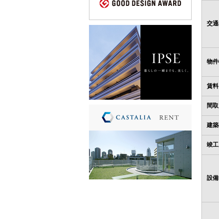
交通
物件
賃料
間取
建築
竣工
設備