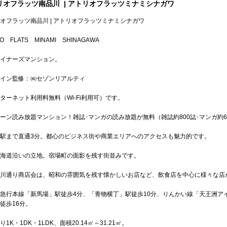
リオフラッツ南品川
| アトリオフラッツミナミシナガワ
オフラッツ南品川 | アトリオフラッツミナミシナガワ
RIO FLATS MINAMI SHINAGAWA
イナーズマンション。
イン監修：㈱セゾンリアルティ
ターネット利用料無料（Wi-Fi利用可）です。
ーン読み放題マンション！雑誌･マンガの読み放題が無料（雑誌約800誌･マンガ約
駅まで直通3分。都心のビジネス街や商業エリアへのアクセスも魅力的です。
海道沿いの立地。宿場町の面影を残す街並みです。
川通り商店会は、昭和の雰囲気を残す懐かしいお店など、飲食店を中心に様々な店
急行本線「新馬場」駅徒歩4分、「青物横丁」駅徒歩10分、りんかい線「天王洲ア
徒歩16分。
1K・1DK・1LDK、面積20.14㎡～31.21㎡。