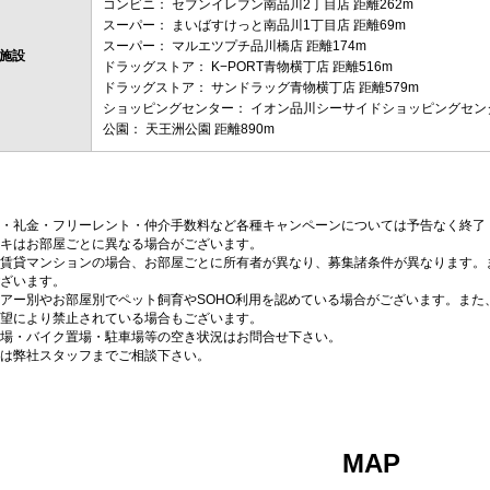
コンビニ： セブンイレブン南品川2丁目店 距離262m
スーパー： まいばすけっと南品川1丁目店 距離69m
スーパー： マルエツプチ品川橋店 距離174m
施設
ドラッグストア： K−PORT青物横丁店 距離516m
ドラッグストア： サンドラッグ青物横丁店 距離579m
ショッピングセンター： イオン品川シーサイドショッピングセンタ
公園： 天王洲公園 距離890m
・礼金・フリーレント・仲介手数料など各種キャンペーンについては予告なく終了
キはお部屋ごとに異なる場合がございます。
賃貸マンションの場合、お部屋ごとに所有者が異なり、募集諸条件が異なります。
ざいます。
アー別やお部屋別でペット飼育やSOHO利用を認めている場合がございます。また
望により禁止されている場合もございます。
場・バイク置場・駐車場等の空き状況はお問合せ下さい。
は弊社スタッフまでご相談下さい。
MAP