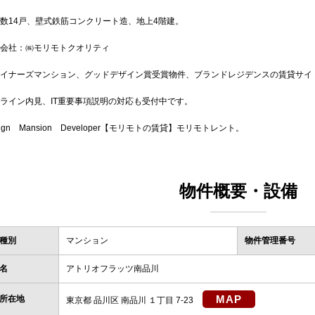
数14戸、壁式鉄筋コンクリート造、地上4階建。
会社：㈱モリモトクオリティ
イナーズマンション、グッドデザイン賞受賞物件、ブランドレジデンスの賃貸サイ
ライン内見、IT重要事項説明の対応も受付中です。
sign Mansion Developer【モリモトの賃貸】モリモトレント。
物件概要・設備
種別
マンション
物件管理番号
名
アトリオフラッツ南品川
MAP
所在地
東京都 品川区 南品川 １丁目 7-23