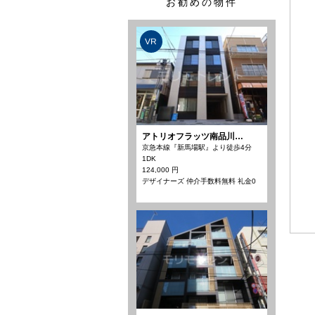
お勧めの物件
VR
アトリオフラッツ南品川…
京急本線『新馬場駅』より徒歩4分
1DK
124,000 円
デザイナーズ 仲介手数料無料 礼金0