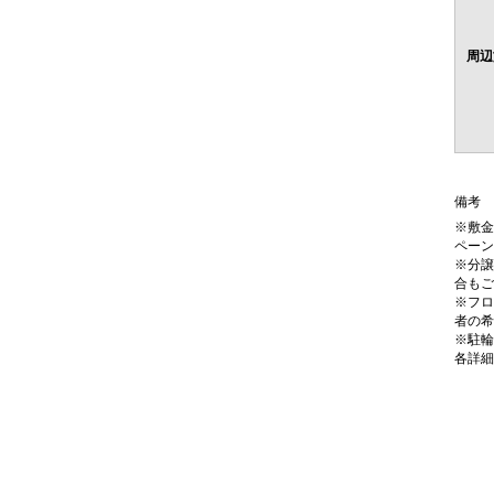
周辺
備考
※敷金
ペーン
※分譲
合もご
※フロ
者の希
※駐輪
各詳細