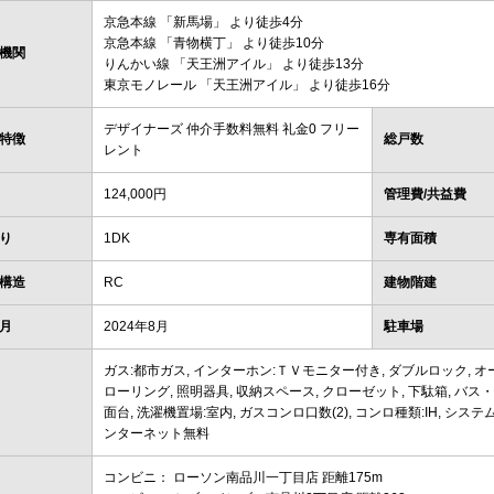
京急本線
「
新馬場
」 より徒歩4分
京急本線
「
青物横丁
」 より徒歩10分
機関
りんかい線
「
天王洲アイル
」 より徒歩13分
東京モノレール
「
天王洲アイル
」 より徒歩16分
デザイナーズ 仲介手数料無料 礼金0 フリー
特徴
総戸数
レント
124,000円
管理費/共益費
り
1DK
専有面積
構造
RC
建物階建
月
2024年8月
駐車場
ガス:都市ガス, インターホン:ＴＶモニター付き, ダブルロック, オー
ローリング, 照明器具, 収納スペース, クローゼット, 下駄箱, バス・
面台, 洗濯機置場:室内, ガスコンロ口数(2), コンロ種類:IH, システム
ンターネット無料
コンビニ： ローソン南品川一丁目店 距離175m