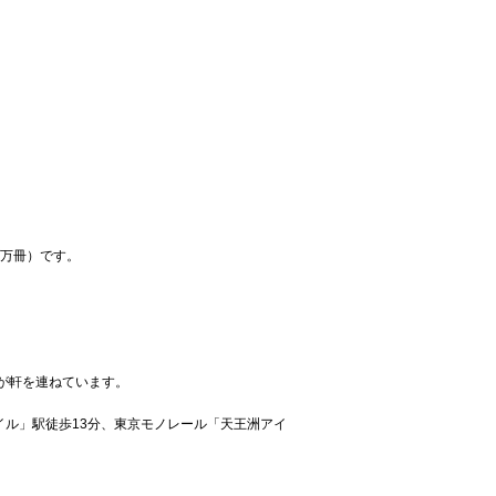
6万冊）です。
が軒を連ねています。
イル」駅徒歩13分、東京モノレール「天王洲アイ