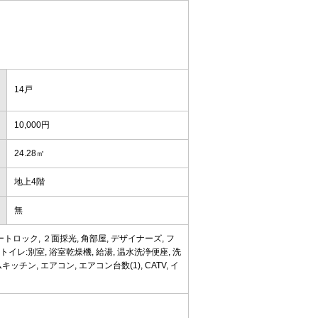
14戸
10,000円
24.28㎡
地上4階
無
トロック, ２面採光, 角部屋, デザイナーズ, フ
トイレ:別室, 浴室乾燥機, 給湯, 温水洗浄便座, 洗
キッチン, エアコン, エアコン台数(1), CATV, イ