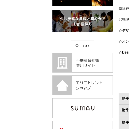
⑩総戸
⑪管理
☆デザ
☆オン
Other
☆De
物件
物件
物件