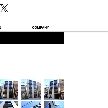
り
COMPANY