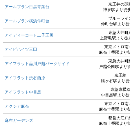
京王井の頭
アールブラン目黒青葉台
神泉駅より徒歩
ブルーライ
アールブラン横浜仲町台
仲町台駅より徒
東急大井町
アイディーコート二子玉川
上野毛駅より徒歩
東京メトロ南
アイビハイツ三田
麻布十番駅より
東急大井町
アイフラット品川戸越パークサイド
戸越公園駅より
京王線
アイフラット渋谷西原
幡ヶ谷駅より徒
東急東横
アイフラット中目黒
中目黒駅より徒
東京メトロ南
アクシア麻布
麻布十番駅より
都営大江戸
麻布ガーデンズ
麻布十番駅より