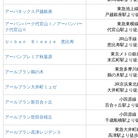
東急池上
アーバネックス戸越銀座
戸越銀座駅より
アーバンパーク代官山Ⅰ／アーバンパー
東急東横
ク代官山Ⅱ
代官山駅より徒
JR山手線
Ｕｒｂａｎ Ｂｒｅｅｚｅ 恵比寿
恵比寿駅より徒
東京メトロ銀
アーバンプレミア秋葉原
末広町駅より徒
東急多摩川
アールブラン鵜の木
鵜の木駅より徒
JR京浜東北
アールブラン大井町ミュゼ
大井町駅より徒
小田原線
アールブラン新百合ヶ丘
百合ヶ丘駅より
小田原線
アールブラン世田谷桜丘
千歳船橋駅より
東急大井町
アールブラン高津レジデンス
高津駅より徒歩