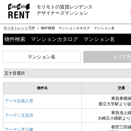
モリモトの賃貸レジデンス
デザイナーズマンション
モリモトレントTOP
＞
物件検索 マンションカタログ マンション名
物件検索 マンションカタログ マンション名
マンション名
エリア
五十音選択
物件名
交通
東急東横
アーサ目黒八雲
都立大学駅より徒
東急池上
アーデン五反田
大崎広小路駅より
都営三田
アーデン芝公園