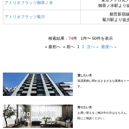
アトリオフラッツ御茶ノ水
御茶ノ水駅より
都営新宿
アトリオフラッツ菊川
菊川駅より徒歩
検索結果：
74
件
1件〜 50件を表示
« 最初へ
« 前へ
1
2
次へ »
最後へ »
貸したい方
賃貸業務に関わるさまざまな業務をト
す。
売りたい方
お買い替えをご検討中の方はもちろん
軽にご相談ください。