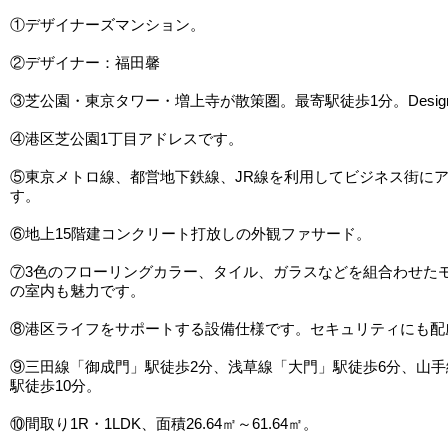
①デザイナーズマンション。
②デザイナー：福田馨
③芝公園・東京タワー・増上寺が散策圏。最寄駅徒歩1分。Design
④港区芝公園1丁目アドレスです。
⑤東京メトロ線、都営地下鉄線、JR線を利用してビジネス街に
す。
⑥地上15階建コンクリート打放しの外観ファサード。
⑦3色のフローリングカラー、タイル、ガラスなどを組合わせた
の室内も魅力です。
⑧港区ライフをサポートする設備仕様です。セキュリティにも配
⑨三田線「御成門」駅徒歩2分、浅草線「大門」駅徒歩6分、山
駅徒歩10分。
⑩間取り1R・1LDK、面積26.64㎡～61.64㎡。