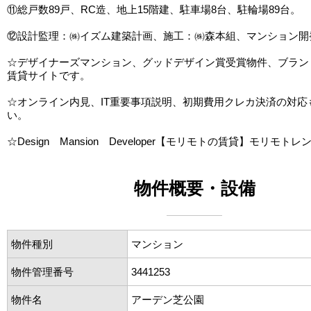
⑪総戸数89戸、RC造、地上15階建、駐車場8台、駐輪場89台。
⑫設計監理：㈱イズム建築計画、施工：㈱森本組、マンション開
☆デザイナーズマンション、グッドデザイン賞受賞物件、ブラン
賃貸サイトです。
☆オンライン内見、IT重要事項説明、初期費用クレカ決済の対応
い。
☆Design Mansion Developer【モリモトの賃貸】モリモトレ
物件概要・設備
物件種別
マンション
物件管理番号
3441253
物件名
アーデン芝公園