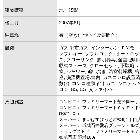
建物階建
地上15階
竣工月
2007年6月
駐車場
有（空きについては要問合）
設備
ガス:都市ガス, インターホン:ＴＶモニ
ンプルキー, ダブルロック, オートロッ
ズ, フローリング, 照明器具, 全室照明付
収納スペース, クローゼット, 下駄箱,
室, シャワー, 追い焚き, 浴室乾燥機, 
座, 洗濯機置場:室内, ガスコンロ設置
数(2), コンロ種類:都市ガス, システム
コン, BS, CS, 光ファイバー
周辺施設
コンビニ： ファミリーマート芝公園一丁目
コンビニ： ファミリーマートミヤモトド
距離180m
スーパー： まいばすけっと浜松町1丁目店 
スーパー： 成城石井愛宕グリーンヒルズ店
ドラッグストア： ファミリーマート＋ミ
御成門店 距離180m