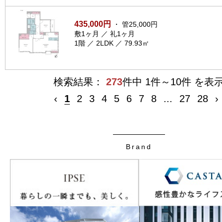
435,000円
・ 管25,000円
敷1ヶ月 ／ 礼1ヶ月
1階 ／ 2LDK ／ 79.93㎡
検索結果：
273
件中 1件～10件 を表
‹
1
2
3
4
5
6
7
8
...
27
28
›
Brand