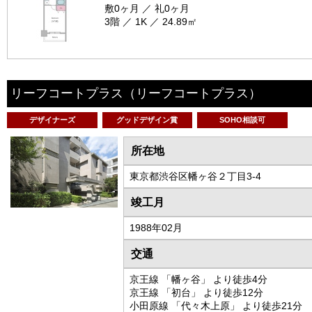
敷0ヶ月 ／ 礼0ヶ月
3階 ／ 1K ／ 24.89㎡
リーフコートプラス
（リーフコートプラス）
デザイナーズ
グッドデザイン賞
SOHO相談可
所在地
東京都渋谷区幡ヶ谷２丁目3-4
竣工月
1988年02月
交通
京王線 「幡ヶ谷」 より徒歩4分
京王線 「初台」 より徒歩12分
小田原線 「代々木上原」 より徒歩21分