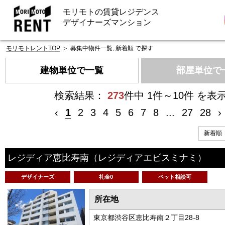
モリモトの賃貸レジデンス
デザイナーズマンション
モリモトレントTOP
＞
募集中物件一覧, 新着順 で探す
建物単位で一覧
部屋単位で
検索結果：
273
件中 1件～10件 を表
‹
1
2
3
4
5
6
7
8
...
27
28
›
レジディア恵比寿南
（レジディアエビスミナミ）
デザイナーズ
礼金0
ペット相談可
所在地
東京都渋谷区恵比寿南２丁目28-8