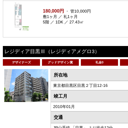
180,000円
・ 管10,000円
敷1ヶ月 ／ 礼1ヶ月
5階 ／ 1DK ／ 27.43㎡
レジディア目黒Ⅲ
（レジディアメグロ3）
デザイナーズ
グッドデザイン賞
礼金0
所在地
東京都目黒区目黒２丁目12-16
竣工月
2010年01月
交通
JR山手線 「目黒」 より徒歩12分