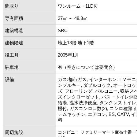
間取り
ワンルーム・1LDK
専有面積
27㎡ ～ 48.3㎡
建築構造
SRC
建物階建
地上13階 地下1階
竣工月
2005年1月
駐車場
有（空きについては要問合）
設備
ガス:都市ガス, インターホン:ＴＶモニ
ンプルキー, ダブルロック, オートロッ
ズ, フローリング, バルコニー, 収納ス
ズインクローゼット, バス・トイレ:同室
給湯, 温水洗浄便座, タンクレストイレ,
機付, ガスコンロ口数(2), コンロ種類:
テムキッチン, エアコン, BS, CATV,
料
周辺施設
コンビニ： ファミリーマート麻布十番一