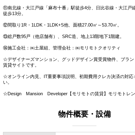
⑪南北線・大江戸線「麻布十番」駅徒歩4分、日比谷線・大江戸
徒歩13分。
⑫間取り1R・1LDK・1LDK+S他、面積27.00㎡～53.70㎡。
⑬総戸数95戸（他店舗有）、SRC造、地上13階地下1階建。
⑭施工会社：㈱土屋組、管理会社：㈱モリモトクオリティ
☆デザイナーズマンション、グッドデザイン賞受賞物件、ブラン
賃貸サイトです。
☆オンライン内見、IT重要事項説明、初期費用クレカ決済の対応
い。
☆Design Mansion Developer【モリモトの賃貸】モリモトレ
物件概要・設備