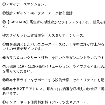
①デザイナーズマンション。
②設計デザイン：㈱イクス・アーク都市設計
③【CASTALIA】居住者の感性豊かなライフスタイルに、新風
く。
④スタイリッシュ賃貸住宅「カスタリア」シリーズ。
⑤白を基調としたバルコニ―スペースに、十字型に浮かび上がる
ントの外観デザインです。
⑥ガラス＆コンクリート打放しを用いたモダンエントランスです
⑦お部屋は1R～1LDK+Sのバリエーション。ライフスタイルに
を選んでください。
⑧麻布十番ライフをサポートする設備仕様、セキュリティにも配
⑨麻布十番2丁目アドレス。1階にはお洒落な店構えの飲食店「
あります。
⑩インターネット使用料無料（フレッツ光ネクスト）。