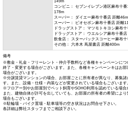
149m
コンビニ： セブンイレブン港区麻布十番
178m
スーパー： ダイエー麻布十番店 距離46
スーパー： ビオセボン麻布十番店 距離11
ドラッグストア： マツモトキヨシ麻布十番
ドラッグストア： ウエルシア麻布十番店 
飲食店： スターバックスコーヒー麻布十番
その他： 六本木 蔦屋書店 距離400m
備考
※敷金・礼金・フリーレント・仲介手数料など各種キャンペーンにつ
終了・変更する場合がございます。また、各種キャンペーンキはお部
場合がございます。
※分譲賃貸マンションの場合、お部屋ごとに所有者が異なり、募集諸
す。また、設備・仕様・内装などが変更されている場合もございます
※フロアー別やお部屋別でペット飼育やSOHO利用を認めている場合
また、建物自体が許可を出していても、お部屋の所有者の希望により
場合もございます。
※駐輪場・バイク置場・駐車場等の空き状況はお問合せ下さい。
各詳細は弊社スタッフまでご相談下さい。