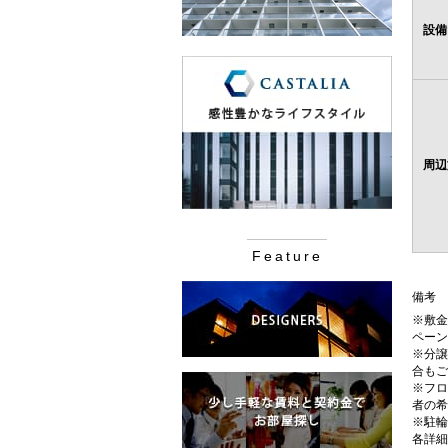
設備
周辺
Feature
備考
※敷金
ペーン
※分譲
合もご
※フロ
者の希
※駐輪
各詳細