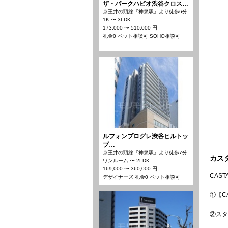
ザ・パークハビオ渋谷クロス…
京王井の頭線『神泉駅』より徒歩6分
1K 〜 3LDK
173,000 〜 510,000 円
礼金0 ペット相談可 SOHO相談可
ルフォンプログレ渋谷ヒルトッ
プ…
京王井の頭線『神泉駅』より徒歩7分
カス
ワンルーム 〜 2LDK
169,000 〜 360,000 円
CAST
デザイナーズ 礼金0 ペット相談可
①【C
②スタ