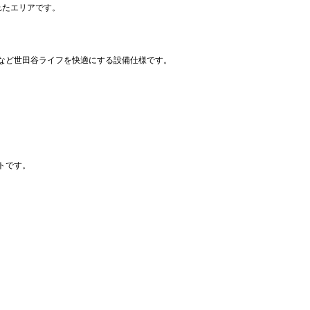
れたエリアです。
など世田谷ライフを快適にする設備仕様です。
。
トです。