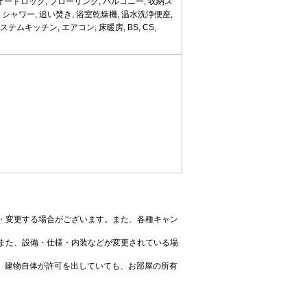
オートロック, フローリング, バルコニー, 収納ス
 シャワー, 追い焚き, 浴室乾燥機, 温水洗浄便座,
テムキッチン, エアコン, 床暖房, BS, CS,
・変更する場合がございます。また、各種キャン
また、設備・仕様・内装などが変更されている場
、建物自体が許可を出していても、お部屋の所有