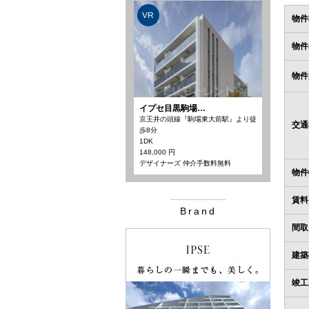
VR
物件
物件
物件
イプセ目黒駒場…
京王井の頭線『駒場東大前駅』より徒
交通
歩8分
1DK
148,000 円
デザイナーズ 仲介手数料無料
物件
賃料
Brand
間取
建築
竣工