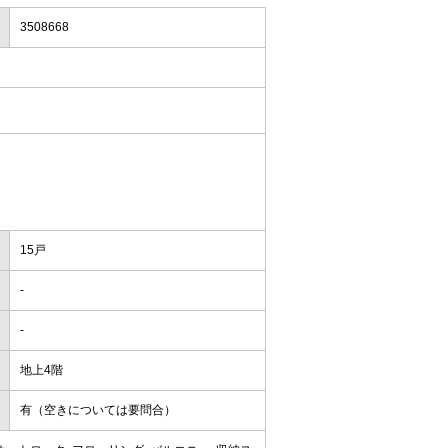
3508668
15戸
-
-
地上4階
有（空きについては要問合）