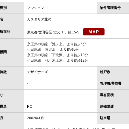
種別
マンション
物件管理番号
名
カスタリア北沢
MAP
所在地
東京都 世田谷区 北沢 １丁目 15-5
京王井の頭線
「
池ノ上
」 より徒歩5分
小田原線
「
東北沢
」 より徒歩5分
機関
京王井の頭線
「
下北沢
」 より徒歩10分
小田原線
「
代々木上原
」 より徒歩12分
特徴
デザイナーズ
総戸数
-
管理費/共益費
り
-
専有面積
構造
RC
建物階建
月
2002年1月
駐車場