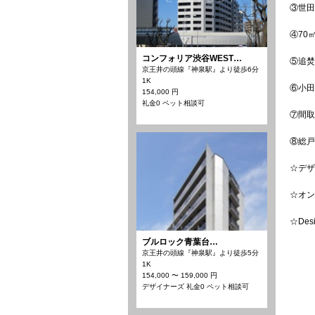
③世田
④70
コンフォリア渋谷WEST…
⑤追焚
京王井の頭線『神泉駅』より徒歩6分
1K
⑥小田
154,000 円
礼金0 ペット相談可
⑦間取り
⑧総戸
☆デザ
☆オン
☆De
ブルロック青葉台…
京王井の頭線『神泉駅』より徒歩5分
1K
154,000 〜 159,000 円
デザイナーズ 礼金0 ペット相談可