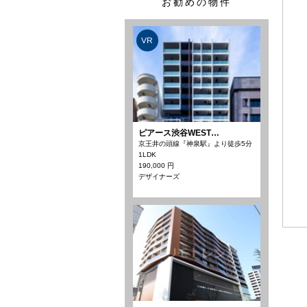
お勧めの物件
VR
ピアース渋谷WEST…
京王井の頭線『神泉駅』より徒歩5分
1LDK
190,000 円
デザイナーズ