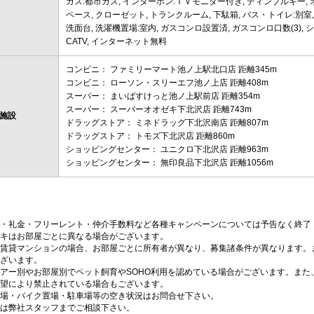
ガス:都市ガス, インターホン:ＴＶモニター付き, ディンプルキー, 
ペース, クローゼット, トランクルーム, 下駄箱, バス・トイレ:別室,
洗面台, 洗濯機置場:室内, ガスコンロ設置済, ガスコンロ口数(3), シス
CATV, インターネット無料
コンビニ： ファミリーマート池ノ上駅北口店 距離345m
コンビニ： ローソン・スリーエフ池ノ上店 距離408m
スーパー： まいばすけっと池ノ上駅前店 距離354m
スーパー： スーパーオオゼキ下北沢店 距離743m
施設
ドラッグストア： ミネドラッグ下北沢南店 距離807m
ドラッグストア： トモズ下北沢店 距離860m
ショッピングセンター： ユニクロ下北沢店 距離963m
ショッピングセンター： 無印良品下北沢店 距離1056m
・礼金・フリーレント・仲介手数料など各種キャンペーンについては予告なく終了
キはお部屋ごとに異なる場合がございます。
賃貸マンションの場合、お部屋ごとに所有者が異なり、募集諸条件が異なります。
ざいます。
アー別やお部屋別でペット飼育やSOHO利用を認めている場合がございます。また
望により禁止されている場合もございます。
場・バイク置場・駐車場等の空き状況はお問合せ下さい。
は弊社スタッフまでご相談下さい。