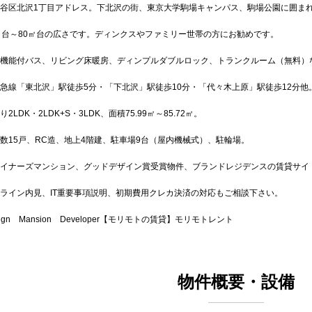
谷区北沢1丁目アドレス。下北沢の街、東京大学駒場キャンパス、駒場公園に囲ま
㎡台～80㎡台の広さです。ディンクスやファミリー世帯の方にお勧めです。
機能付バス、リビング床暖房、ディンプルダブルロック、トランクルーム（無料）
急線「東北沢」駅徒歩5分・「下北沢」駅徒歩10分・「代々木上原」駅徒歩12分他
2LDK・2LDK+S・3LDK、面積75.99㎡～85.72㎡。
数15戸、RC造、地上4階建、駐車場9台（屋内機械式）、駐輪場。
イナーズマンション、グッドデザイン賞受賞物件、ブランドレジデンスの賃貸サイ
ライン内見、IT重要事項説明、初期費用クレカ決済の対応もご相談下さい。
sign Mansion Developer【モリモトの賃貸】モリモトレント
物件概要・設備