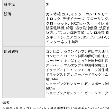
駐車場
無
設備
ガス:都市ガス, インターホン:ＴＶモニ
トロック, デザイナーズ, フローリング,
クローゼット, 下駄箱, バス・トイレ:別
浴室乾燥機, 給湯, 温水洗浄便座, 洗面台
室内, ガスコンロ設置済, コンロ種類:
ムキッチン, エアコン, BS, CS, CATV
インターネット無料
周辺施設
コンビニ： セブンイレブン神田専大通り店
コンビニ： ローソン神田神保町白山通り店
スーパー： まいばすけっと神田神保町店 
スーパー： マルエツプチ神田神保町二丁目
ドラッグストア： マツモトキヨシ神保町店
ドラッグストア： スーパードラッグキム
離314m
ショッピングセンター： 石井スポーツ神
587m
ショッピングセンター： ガーデンエアタワ
備考
※敷金・礼金・フリーレント・仲介手数料など各種キャンペーンにつ