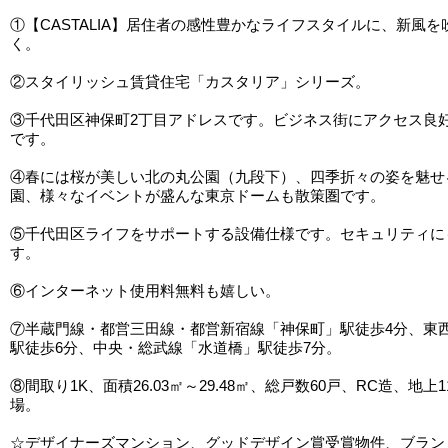
①【CASTALIA】居住者の感性豊かなライフスタイルに、新風
く。
②スタイリッシュ賃貸住宅「カスタリア」シリーズ。
③千代田区神保町2丁目アドレスです。ビジネス街にアクセス良
です。
④春には桜が美しい北の丸公園（九段下）、四季折々の姿を魅せ
園、様々なイベントが盛んな東京ドームも散策圏です。
⑤千代田区ライフをサポートする設備仕様です。セキュリティに
す。
⑥インターネット使用料無料も嬉しい。
⑦半蔵門線・都営三田線・都営新宿線「神保町」駅徒歩4分、東
駅徒歩6分、中央・総武線「水道橋」駅徒歩7分。
⑧間取り1K、面積26.03㎡～29.48㎡、総戸数60戸、RC造、地上
場。
☆デザイナーズマンション、グッドデザイン賞受賞物件、ブラン