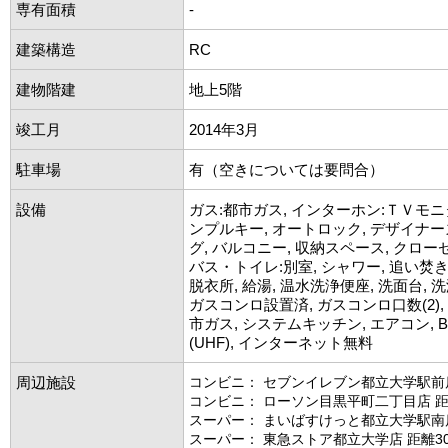
専有面積
-
建築構造
RC
建物階建
地上5階
竣工月
2014年3月
駐車場
有（空きについては要問合）
設備
ガス:都市ガス, インターホン:ＴＶモニ
ンプルキー, オートロック, デザイナー
グ, バルコニー, 収納スペース, クローゼ
バス・トイレ:別室, シャワー, 追い焚き
脱衣所, 給湯, 温水洗浄便座, 洗面台, 
ガスコンロ設置済, ガスコンロ口数(2),
市ガス, システムキッチン, エアコン, BS
(UHF), インターネット無料
周辺施設
コンビニ： セブンイレブン都立大学駅前店
コンビニ： ローソン目黒平町二丁目店 距
スーパー： まいばすけっと都立大学駅南店
スーパー： 東急ストア都立大学店 距離30