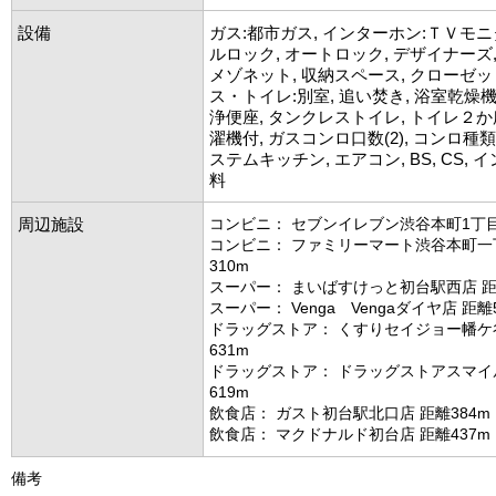
設備
ガス:都市ガス, インターホン:ＴＶモニ
ルロック, オートロック, デザイナーズ
メゾネット, 収納スペース, クローゼット
ス・トイレ:別室, 追い焚き, 浴室乾燥機,
浄便座, タンクレストイレ, トイレ２か所
濯機付, ガスコンロ口数(2), コンロ種類
ステムキッチン, エアコン, BS, CS,
料
周辺施設
コンビニ： セブンイレブン渋谷本町1丁目
コンビニ： ファミリーマート渋谷本町一
310m
スーパー： まいばすけっと初台駅西店 距
スーパー： Venga Vengaダイヤ店 距離
ドラッグストア： くすりセイジョー幡ケ
631m
ドラッグストア： ドラッグストアスマイ
619m
飲食店： ガスト初台駅北口店 距離384m
飲食店： マクドナルド初台店 距離437m
備考