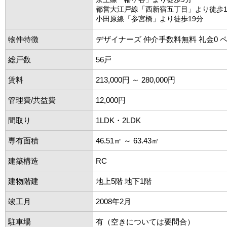
都営大江戸線「西新宿五丁目」より徒歩1
小田原線「参宮橋」より徒歩19分
物件特徴
デザイナーズ 仲介手数料無料 礼金0 
総戸数
56戸
賃料
213,000円 ～ 280,000円
管理費/共益費
12,000円
間取り
1LDK・2LDK
専有面積
46.51㎡ ～ 63.43㎡
建築構造
RC
建物階建
地上5階 地下1階
竣工月
2008年2月
駐車場
有（空きについては要問合）