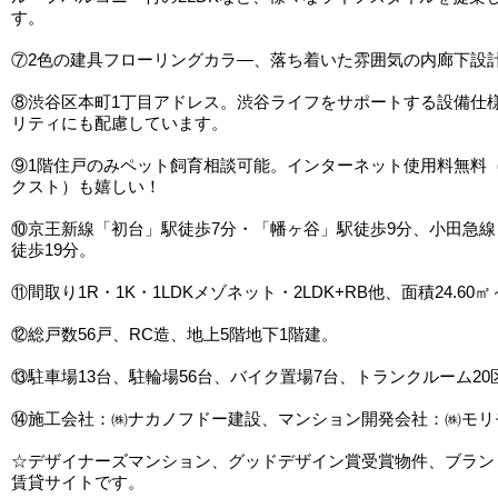
す。
⑦2色の建具フローリングカラ―、落ち着いた雰囲気の内廊下設
⑧渋谷区本町1丁目アドレス。渋谷ライフをサポートする設備仕
リティにも配慮しています。
⑨1階住戸のみペット飼育相談可能。インターネット使用料無料
クスト）も嬉しい！
⑩京王新線「初台」駅徒歩7分・「幡ヶ谷」駅徒歩9分、小田急
徒歩19分。
⑪間取り1R・1K・1LDKメゾネット・2LDK+RB他、面積24.60㎡～
⑫総戸数56戸、RC造、地上5階地下1階建。
⑬駐車場13台、駐輪場56台、バイク置場7台、トランクルーム20
⑭施工会社：㈱ナカノフドー建設、マンション開発会社：㈱モリ
☆デザイナーズマンション、グッドデザイン賞受賞物件、ブラン
賃貸サイトです。