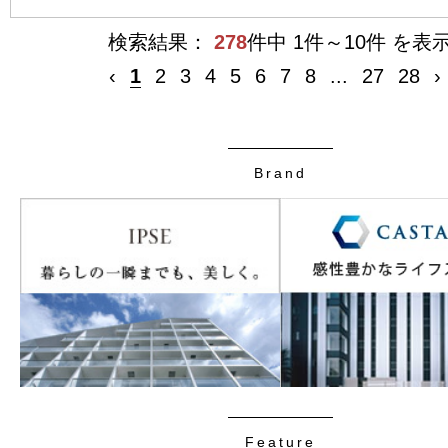
検索結果：
278
件中 1件～10件 を表
‹
1
2
3
4
5
6
7
8
...
27
28
›
Brand
Feature