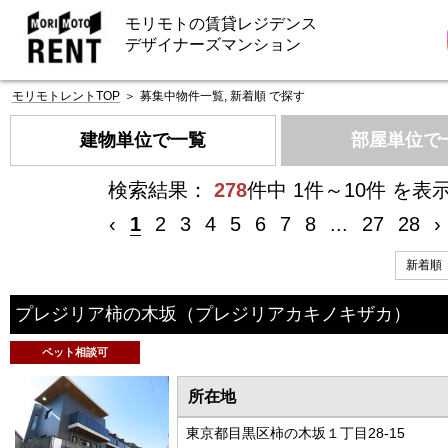
モリモトの賃貸レジデンス
デザイナーズマンション
モリモトレントTOP
＞
募集中物件一覧, 新着順 で探す
建物単位で一覧
部屋単位で
検索結果：
278
件中 1件～10件 を表
‹
1
2
3
4
5
6
7
8
...
27
28
›
プレジリア柿の木坂
（プレジリアカキノキザカ）
ペット相談可
所在地
東京都目黒区柿の木坂１丁目28-15