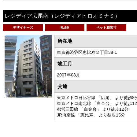
レジディア広尾南
（レジディアヒロオミナミ）
デザイナーズ
礼金0
ペット相談可
所在地
東京都渋谷区恵比寿２丁目38-1
竣工月
2007年08月
交通
東京メトロ日比谷線 「広尾」 より徒歩8
東京メトロ南北線 「白金台」 より徒歩1
都営三田線 「白金台」 より徒歩12分
JR埼京線 「恵比寿」 より徒歩15分