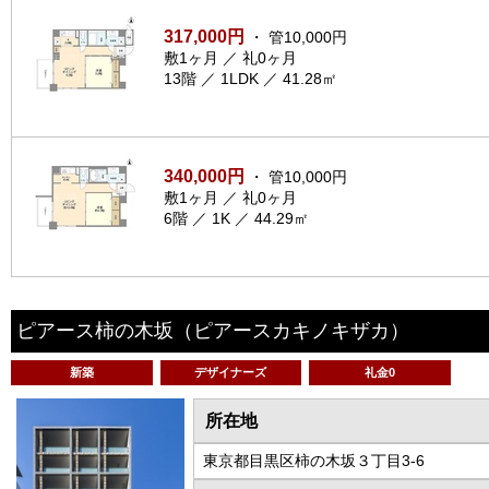
317,000円
・ 管10,000円
敷1ヶ月 ／ 礼0ヶ月
13階 ／ 1LDK ／ 41.28㎡
340,000円
・ 管10,000円
敷1ヶ月 ／ 礼0ヶ月
6階 ／ 1K ／ 44.29㎡
ピアース柿の木坂
（ピアースカキノキザカ）
新築
デザイナーズ
礼金0
所在地
東京都目黒区柿の木坂３丁目3-6