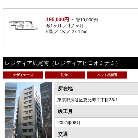
195,000円
・ 管10,000円
敷1ヶ月 ／ 礼1ヶ月
6階 ／ 1K ／ 27.12㎡
レジディア広尾南
（レジディアヒロオミナミ）
デザイナーズ
礼金0
ペット相談可
所在地
東京都渋谷区恵比寿２丁目38-1
竣工月
2007年08月
交通