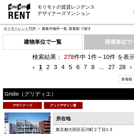
モリモトの賃貸レジデンス
デザイナーズマンション
モリモトレントTOP
＞
募集中物件一覧, 新着順 で探す
建物単位で一覧
部屋単位で
検索結果：
278
件中 1件～10件 を表
‹
1
2
3
4
5
6
7
8
...
27
28
›
Gridie
（グリディエ）
デザイナーズ
グッドデザイン賞
所在地
東京都大田区石川町２丁目1-3