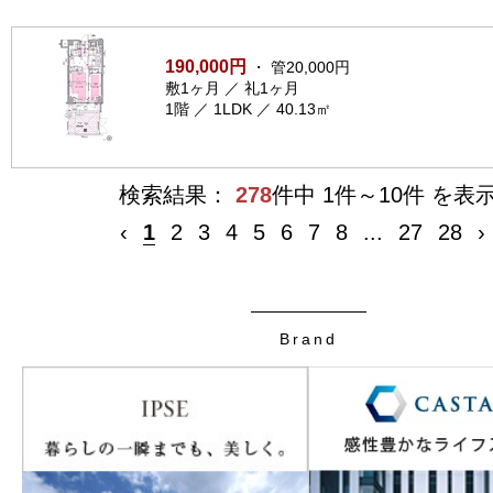
190,000円
・ 管20,000円
敷1ヶ月 ／ 礼1ヶ月
1階 ／ 1LDK ／ 40.13㎡
検索結果：
278
件中 1件～10件 を表
‹
1
2
3
4
5
6
7
8
...
27
28
›
Brand