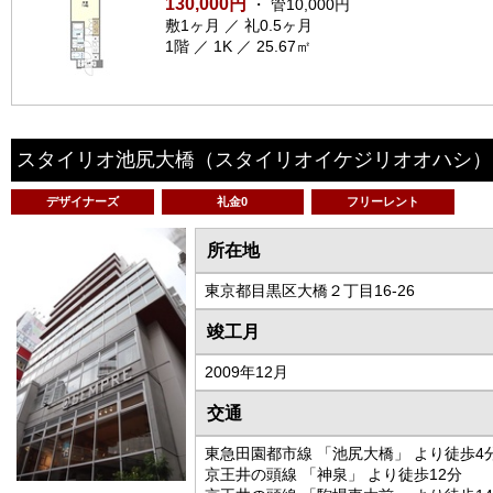
130,000円
・ 管10,000円
敷1ヶ月 ／ 礼0.5ヶ月
1階 ／ 1K ／ 25.67㎡
スタイリオ池尻大橋
（スタイリオイケジリオオハシ）
デザイナーズ
礼金0
フリーレント
所在地
東京都目黒区大橋２丁目16-26
竣工月
2009年12月
交通
東急田園都市線 「池尻大橋」 より徒歩4
京王井の頭線 「神泉」 より徒歩12分