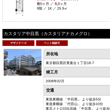
敷0ヶ月 ／ 礼0ヶ月
9階 ／ 1K ／ 25.9㎡
カスタリア中目黒
（カスタリアナカメグロ）
デザイナーズ
ペット相談可
所在地
東京都目黒区青葉台１丁目18-7
竣工月
2008年02月
交通
東急東横線 「中目黒」 より徒歩5分
東急東横線 「代官山」 より徒歩10分
東京メトロ日比谷線 「中目黒」 より徒歩