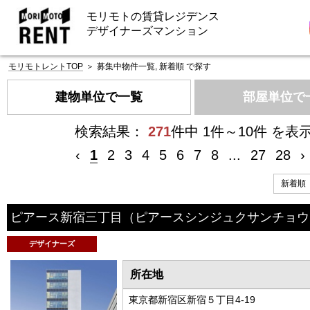
モリモトの賃貸レジデンス
デザイナーズマンション
モリモトレントTOP
＞
募集中物件一覧, 新着順 で探す
建物単位で一覧
部屋単位で
検索結果：
271
件中 1件～10件 を表
‹
1
2
3
4
5
6
7
8
...
27
28
›
ピアース新宿三丁目
（ピアースシンジュクサンチョウ
デザイナーズ
所在地
東京都新宿区新宿５丁目4-19