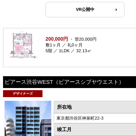
VR公開中
200,000円
・ 管20,000円
敷1ヶ月 ／ 礼0ヶ月
5階 ／ 1LDK ／ 32.13㎡
ピアース渋谷WEST
（ピアースシブヤウエスト）
デザイナーズ
所在地
東京都渋谷区神泉町22-3
竣工月