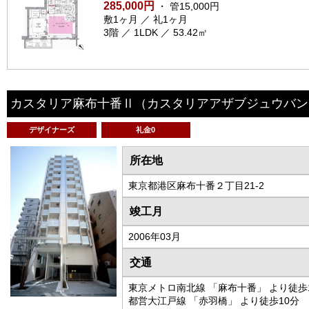
285,000円
・ 管15,000円
敷1ヶ月 ／ 礼1ヶ月
3階 ／ 1LDK ／ 53.42㎡
カスタリア麻布十番Ⅱ
（カスタリアアザブジュウバン
デザイナーズ
礼金0
所在地
東京都港区麻布十番２丁目21-2
竣工月
2006年03月
交通
東京メトロ南北線 「麻布十番」 より徒歩
都営大江戸線 「赤羽橋」 より徒歩10分