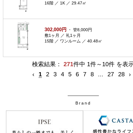
16階 ／ 1K ／ 29.47㎡
302,000円
・ 管8,000円
敷1ヶ月 ／ 礼1ヶ月
15階 ／ ワンルーム ／ 40.48㎡
検索結果：
271
件中 1件～10件 を表
‹
1
2
3
4
5
6
7
8
...
27
28
›
Brand