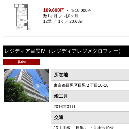
109,000円
・ 管10,000円
敷1ヶ月 ／ 礼0ヶ月
12階 ／ 1K ／ 20.68㎡
レジディア目黒Ⅳ
（レジディアレジメグロフォー）
礼金0
所在地
東京都目黒区目黒２丁目10-18
竣工月
2016年01月
交通
JR山手線 「目黒」 より徒歩10分