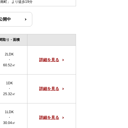
方南町
」 より徒歩19分
R公開中
間取り・面積
2LDK
詳細を見る
・
60.52㎡
1DK
詳細を見る
・
25.32㎡
1LDK
詳細を見る
・
30.04㎡