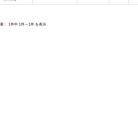
果：
1
件中 1件～1件 を表示