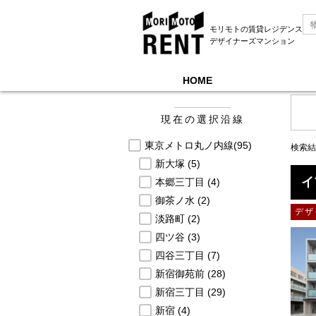
モリモトの賃貸レジデンス
デザイナーズマンション
HOME
モリモトレントTOP
＞
募集中物件一覧, 東京メ
現在の選択沿線
東京メトロ丸ノ内線
(95)
検索結
新大塚
(5)
イ
本郷三丁目
(4)
御茶ノ水
(2)
デザ
淡路町
(2)
四ツ谷
(3)
四谷三丁目
(7)
新宿御苑前
(28)
新宿三丁目
(29)
新宿
(4)