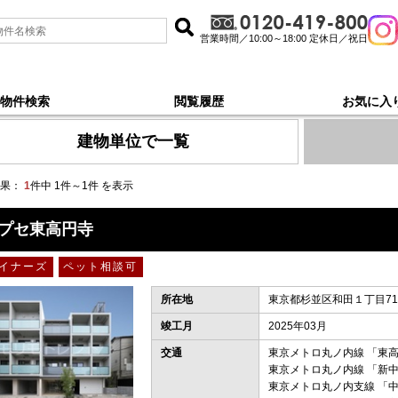
営業時間／10:00～18:00 定休日／祝日
物件検索
閲覧履歴
お気に入
トロ丸ノ内線新中野, 新着順 で探す
建物単位で一覧
果：
1
件中 1件～1件 を表示
プセ東高円寺
イナーズ
ペット相談可
所在地
東京都杉並区和田１丁目71-
竣工月
2025年03月
交通
東京メトロ丸ノ内線
「
東
東京メトロ丸ノ内線
「
新
東京メトロ丸ノ内支線
「