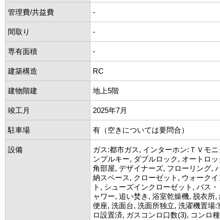
管理費/共益費
-
間取り
-
専有面積
-
建築構造
RC
建物階建
地上5階
竣工月
2025年7月
駐車場
有（空きについては要問合）
設備
ガス:都市ガス, インターホン:ＴＶモニ
ンプルキー, ダブルロック, オートロック
角部屋, デザイナーズ, フローリング, 
納スペース, クローゼット, ウォーク
ト, シューズインクローゼット, バス・
ャワー, 追い焚き, 浴室乾燥機, 脱衣所,
便座, 洗面台, 洗面所独立, 洗濯機置場:
ロ設置済, ガスコンロ口数(3), コンロ