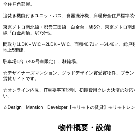
全住戸角部屋。
追焚き機能付きユニットバス、食器洗浄機、床暖房全住戸標準装
東京メトロ南北線・都営三田線「白金台」駅6分、東京メトロ南
線「白金高輪」駅7分他。
間取り1LDK＋WIC～2LDK＋WIC、面積40.71㎡～64.46㎡、総戸
地上5階建。
駐車場1台（402号室限定）、駐輪場。
☆デザイナーズマンション、グッドデザイン賞受賞物件、ブラン
賃貸サイトです。
☆オンライン内見、IT重要事項説明、初期費用クレカ決済の対応
い。
☆Design Mansion Developer【モリモトの賃貸】モリモトレ
物件概要・設備