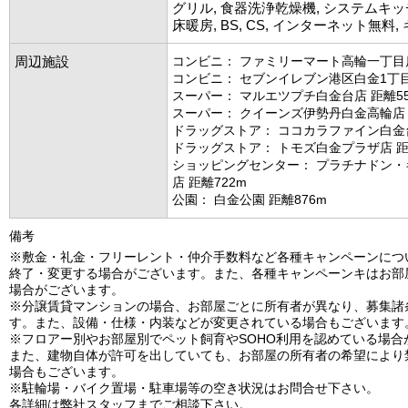
グリル, 食器洗浄乾燥機, システムキッ
床暖房, BS, CS, インターネット無料
周辺施設
コンビニ： ファミリーマート高輪一丁目店
コンビニ： セブンイレブン港区白金1丁目
スーパー： マルエツプチ白金台店 距離55
スーパー： クイーンズ伊勢丹白金高輪店 
ドラッグストア： ココカラファイン白金台
ドラッグストア： トモズ白金プラザ店 距
ショッピングセンター： プラチナドン・
店 距離722m
公園： 白金公園 距離876m
備考
※敷金・礼金・フリーレント・仲介手数料など各種キャンペーンにつ
終了・変更する場合がございます。また、各種キャンペーンキはお部
場合がございます。
※分譲賃貸マンションの場合、お部屋ごとに所有者が異なり、募集諸
す。また、設備・仕様・内装などが変更されている場合もございます
※フロアー別やお部屋別でペット飼育やSOHO利用を認めている場合
また、建物自体が許可を出していても、お部屋の所有者の希望により
場合もございます。
※駐輪場・バイク置場・駐車場等の空き状況はお問合せ下さい。
各詳細は弊社スタッフまでご相談下さい。