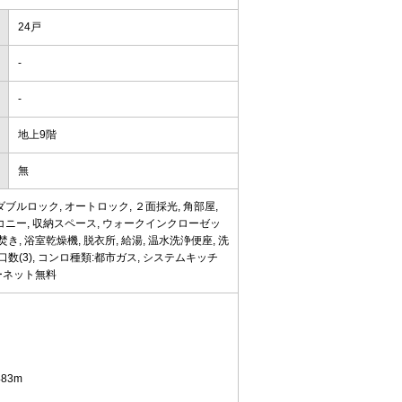
24戸
-
-
地上9階
無
ブルロック, オートロック, ２面採光, 角部屋,
ルコニー, 収納スペース, ウォークインクローゼッ
き, 浴室乾燥機, 脱衣所, 給湯, 温水洗浄便座, 洗
口数(3), コンロ種類:都市ガス, システムキッチ
ターネット無料
83m