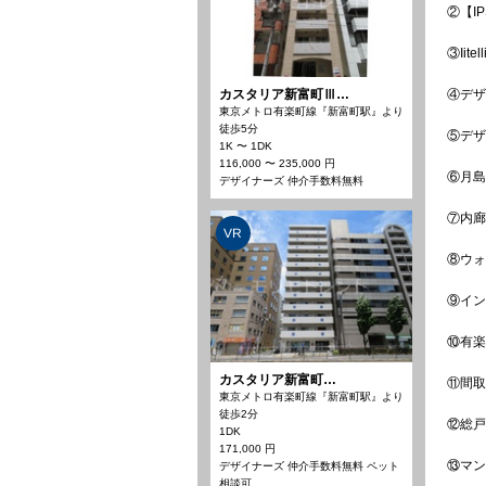
②【I
③Iite
カスタリア新富町Ⅲ…
④デザ
東京メトロ有楽町線『新富町駅』より
徒歩5分
⑤デザ
1K 〜 1DK
116,000 〜 235,000 円
⑥月島
デザイナーズ 仲介手数料無料
⑦内廊
VR
⑧ウォ
⑨イン
⑩有楽
カスタリア新富町…
⑪間取り
東京メトロ有楽町線『新富町駅』より
徒歩2分
⑫総戸
1DK
171,000 円
⑬マン
デザイナーズ 仲介手数料無料 ペット
相談可