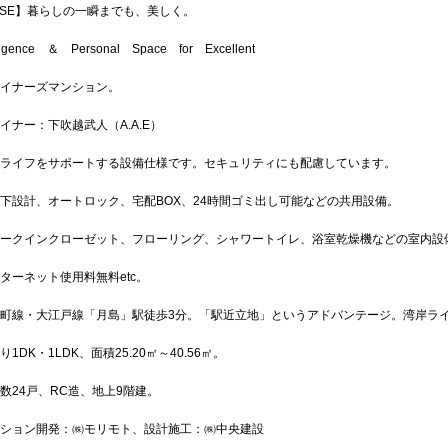
PSE】暮らしの一瞬までも、美しく。
lligence ＆ Personal Space for Excellent
イナーズマンション。
イナー：下吹越武人（A.A.E）
ライフをサポートする設備仕様です。セキュリティにも配慮しています。
下設計、オートロック、宅配BOX、24時間ゴミ出し可能などの共用設備。
ークインクローゼット、フローリング、シャワートイレ、浴室乾燥機などの室内設
ターネット使用料無料etc。
町線・大江戸線「月島」駅徒歩3分。「駅近立地」というアドバンテージ。湾岸ラ
1DK・1LDK、面積25.20㎡～40.56㎡。
数24戸、RC造、地上9階建。
ション開発：㈱モリモト、設計施工：㈱中央建設