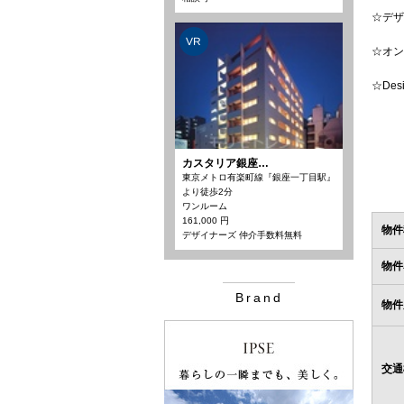
☆デザ
VR
☆オン
☆De
カスタリア銀座…
東京メトロ有楽町線『銀座一丁目駅』
より徒歩2分
ワンルーム
161,000 円
物件
デザイナーズ 仲介手数料無料
物件
Brand
物件
交通