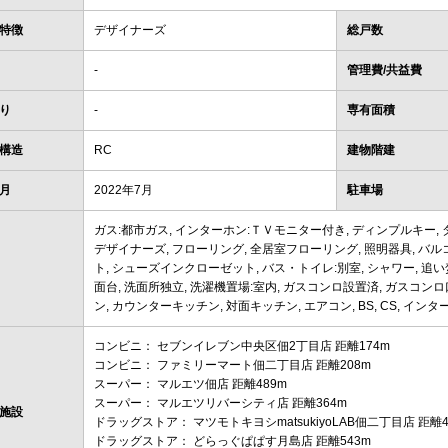
特徴
デザイナーズ
総戸数
-
管理費/共益費
り
-
専有面積
構造
RC
建物階建
月
2022年7月
駐車場
ガス:都市ガス, インターホン:ＴＶモニター付き, ディンプルキー, ダ
デザイナーズ, フローリング, 全居室フローリング, 照明器具, バ
ト, シューズインクローゼット, バス・トイレ:別室, シャワー, 追い焚
面台, 洗面所独立, 洗濯機置場:室内, ガスコンロ設置済, ガスコンロ
ン, カウンターキッチン, 対面キッチン, エアコン, BS, CS, イン
コンビニ： セブンイレブン中央区佃2丁目店 距離174m
コンビニ： ファミリーマート佃二丁目店 距離208m
スーパー： マルエツ佃店 距離489m
スーパー： マルエツリバーシティ店 距離364m
施設
ドラッグストア： マツモトキヨシmatsukiyoLAB佃二丁目店 距離4
ドラッグストア： どらっぐぱぱす月島店 距離543m