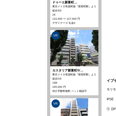
ドゥーエ新富町…
東京メトロ有楽町線『新富町駅』より
徒歩3分
1K
122,000 〜 127,000 円
デザイナーズ 礼金0
VR
カスタリア新富町Ⅳ…
東京メトロ有楽町線『新富町駅』より
徒歩2分
イプ
1DK
165,000 円
モリモ
仲介手数料無料 ペット相談可
IPSE
VR
①【I