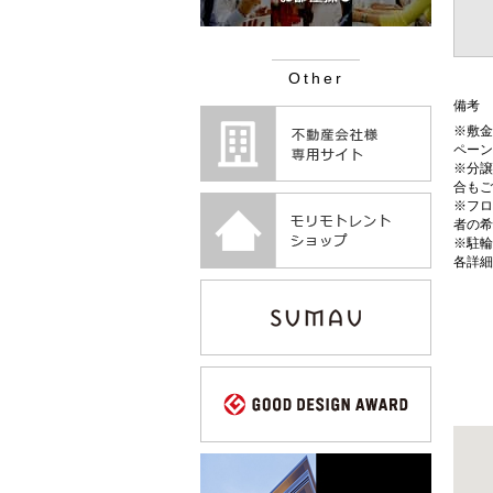
Other
備考
※敷金
ペーン
※分譲
合もご
※フロ
者の希
※駐輪
各詳細