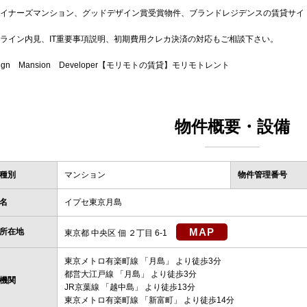
イナーズマンション、グッドデザイン賞受賞物件、ブランドレジデンスの賃貸サイ
ライン内見、IT重要事項説明、初期費用クレカ決済の対応もご相談下さい。
sign Mansion Developer【モリモトの賃貸】モリモトレント
物件概要・設備
種別
マンション
物件管理番号
名
イプセ東京月島
MAP
所在地
東京都 中央区 佃 ２丁目 6-1
東京メトロ有楽町線
「
月島
」 より徒歩3分
都営大江戸線
「
月島
」 より徒歩3分
機関
JR京葉線
「
越中島
」 より徒歩13分
東京メトロ有楽町線
「
新富町
」 より徒歩14分