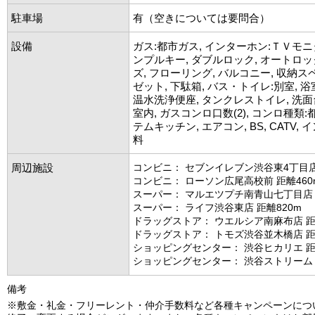
駐車場
有（空きについては要問合）
設備
ガス:都市ガス, インターホン:ＴＶモニ
ンプルキー, ダブルロック, オートロッ
ズ, フローリング, バルコニー, 収納ス
ゼット, 下駄箱, バス・トイレ:別室, 浴
温水洗浄便座, タンクレストイレ, 洗面
室内, ガスコンロ口数(2), コンロ種類:
テムキッチン, エアコン, BS, CATV,
料
周辺施設
コンビニ： セブンイレブン渋谷東4丁目店
コンビニ： ローソン広尾高校前 距離460
スーパー： マルエツプチ南青山七丁目店 
スーパー： ライフ渋谷東店 距離820m
ドラッグストア： ウエルシア南麻布店 距離
ドラッグストア： トモズ渋谷並木橋店 距離
ショッピングセンター： 渋谷ヒカリエ 距離
ショッピングセンター： 渋谷ストリーム 距
備考
※敷金・礼金・フリーレント・仲介手数料など各種キャンペーンにつ