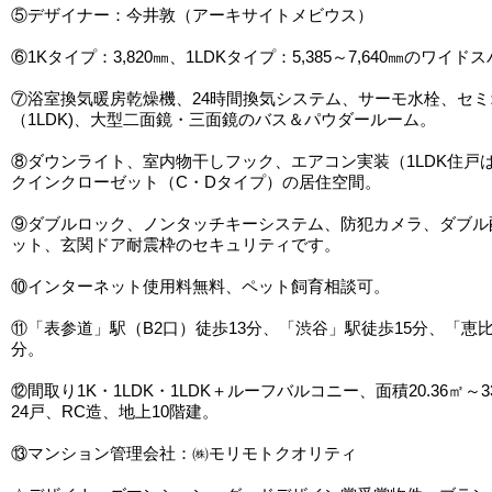
⑤デザイナー：今井敦（アーキサイトメビウス）
⑥1Kタイプ：3,820㎜、1LDKタイプ：5,385～7,640㎜のワイ
⑦浴室換気暖房乾燥機、24時間換気システム、サーモ水栓、セミ
（1LDK)、大型二面鏡・三面鏡のバス＆パウダールーム。
⑧ダウンライト、室内物干しフック、エアコン実装（1LDK住戸
クインクローゼット（C・Dタイプ）の居住空間。
⑨ダブルロック、ノンタッチキーシステム、防犯カメラ、ダブル
ット、玄関ドア耐震枠のセキュリティです。
⑩インターネット使用料無料、ペット飼育相談可。
⑪「表参道」駅（B2口）徒歩13分、「渋谷」駅徒歩15分、「恵比
分。
⑫間取り1K・1LDK・1LDK＋ルーフバルコニー、面積20.36㎡～3
24戸、RC造、地上10階建。
⑬マンション管理会社：㈱モリモトクオリティ