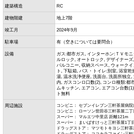
建築構造
RC
建物階建
地上7階
竣工月
2024年9月
駐車場
有（空きについては要問合）
設備
ガス:都市ガス, インターホン:ＴＶモニ
ルロック, オートロック, デザイナーズ
バルコニー, 収納スペース, ウォーク
ト, 下駄箱, バス・トイレ:別室, 浴室乾燥
湯, 温水洗浄便座, 洗面台, 洗面所独立,
内, ガスコンロ口数(2), コンロ種類:都
ムキッチン, エアコン, エアコン台数(1
ト無料
周辺施設
コンビニ： セブンイレブン三軒茶屋病院前
コンビニ： ローソン世田谷三軒茶屋二丁目
スーパー： マルエツ中里店 距離121m
スーパー： まいばすけっと三軒茶屋1丁目
ドラッグストア： マツモトキヨシ三軒茶屋
ドラッグストア： ココカラファイン三軒