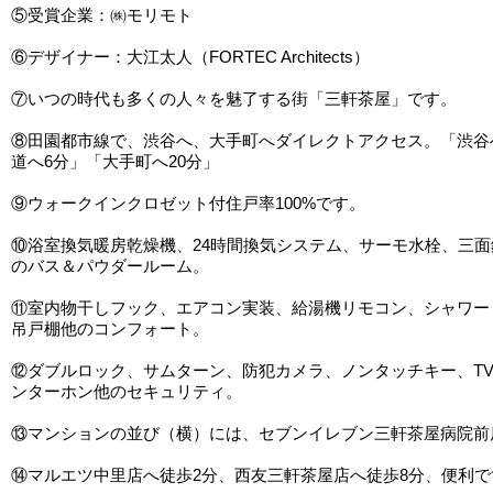
⑤受賞企業：㈱モリモト
⑥デザイナー：大江太人（FORTEC Architects）
⑦いつの時代も多くの人々を魅了する街「三軒茶屋」です。
⑧田園都市線で、渋谷へ、大手町へダイレクトアクセス。「渋谷へ
道へ6分」「大手町へ20分」
⑨ウォークインクロゼット付住戸率100%です。
⑩浴室換気暖房乾燥機、24時間換気システム、サーモ水栓、三
のバス＆パウダールーム。
⑪室内物干しフック、エアコン実装、給湯機リモコン、シャワー
吊戸棚他のコンフォート。
⑫ダブルロック、サムターン、防犯カメラ、ノンタッチキー、T
ンターホン他のセキュリティ。
⑬マンションの並び（横）には、セブンイレブン三軒茶屋病院前
⑭マルエツ中里店へ徒歩2分、西友三軒茶屋店へ徒歩8分、便利で