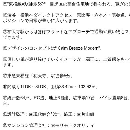
⑤”東横線×駅徒歩5分“ 目黒区の高台住宅地で得られる、寛ぎの
⑥渋谷・横浜へダイレクトアクセス。恵比寿・六本木・表参道、
ポジションで日常が豊かに広がります。
⑦祐天寺駅からはほぼフラットなアプローチで通勤や買い物もス
できます。
⑧デザインのコンセプトは“ Calm Breeze Modern”。
⑨優しい風が通り抜けていくイメージが、端正に、上質感をもっ
ます。
⑩東急東横線「祐天寺」駅徒歩5分。
⑪間取り1LDK～3LDK、面積33.42㎡～103.92㎡。
⑫総戸数64戸、RC造、地上6階建、駐車場17台、バイク置場8台
台。
⑬設計監理：㈱現代綜合設計、施工：㈱片山組
⑭マンション管理会社：㈱モリモトクオリティ