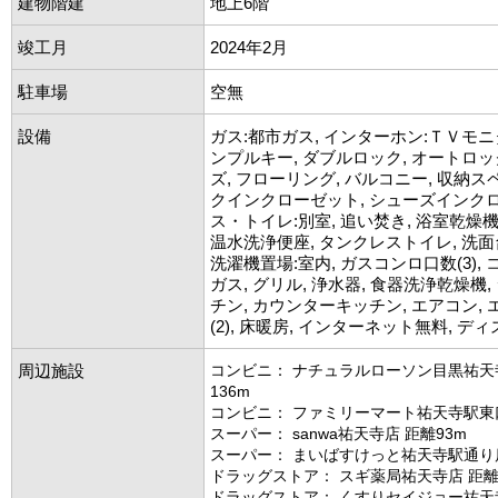
建物階建
地上6階
竣工月
2024年2月
駐車場
空無
設備
ガス:都市ガス, インターホン:ＴＶモニ
ンプルキー, ダブルロック, オートロッ
ズ, フローリング, バルコニー, 収納ス
クインクローゼット, シューズインクロ
ス・トイレ:別室, 追い焚き, 浴室乾燥機,
温水洗浄便座, タンクレストイレ, 洗面
洗濯機置場:室内, ガスコンロ口数(3),
ガス, グリル, 浄水器, 食器洗浄乾燥機
チン, カウンターキッチン, エアコン,
(2), 床暖房, インターネット無料, デ
周辺施設
コンビニ： ナチュラルローソン目黒祐天
136m
コンビニ： ファミリーマート祐天寺駅東口
スーパー： sanwa祐天寺店 距離93m
スーパー： まいばすけっと祐天寺駅通り店
ドラッグストア： スギ薬局祐天寺店 距離1
ドラッグストア： くすりセイジョー祐天