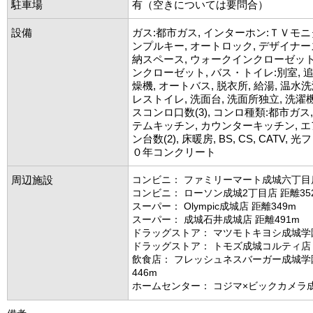
駐車場
有（空きについては要問合）
設備
ガス:都市ガス, インターホン:ＴＶモニ
ンプルキー, オートロック, デザイナーズ
納スペース, ウォークインクローゼット
ンクローゼット, バス・トイレ:別室, 
燥機, オートバス, 脱衣所, 給湯, 温水
レストイレ, 洗面台, 洗面所独立, 洗濯機
スコンロ口数(3), コンロ種類:都市ガス,
テムキッチン, カウンターキッチン, エ
ン台数(2), 床暖房, BS, CS, CATV,
０年コンクリート
周辺施設
コンビニ： ファミリーマート成城六丁目店
コンビニ： ローソン成城2丁目店 距離35
スーパー： Olympic成城店 距離349m
スーパー： 成城石井成城店 距離491m
ドラッグストア： マツモトキヨシ成城学園
ドラッグストア： トモズ成城コルティ店 
飲食店： フレッシュネスバーガー成城学
446m
ホームセンター： コジマ×ビックカメラ成