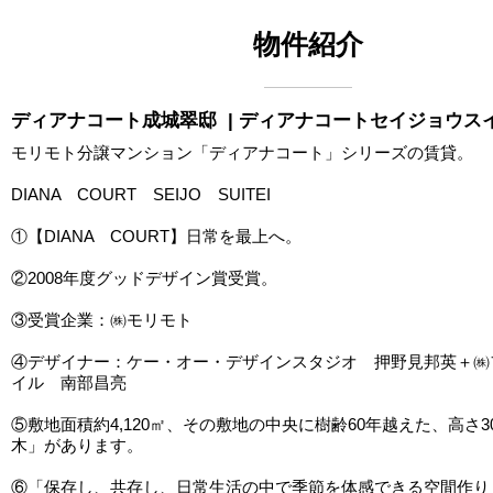
物件紹介
ディアナコート成城翠邸
| ディアナコートセイジョウス
モリモト分譲マンション「ディアナコート」シリーズの賃貸。
DIANA COURT SEIJO SUITEI
①【DIANA COURT】日常を最上へ。
②2008年度グッドデザイン賞受賞。
③受賞企業：㈱モリモト
④デザイナー：ケー・オー・デザインスタジオ 押野見邦英＋㈱
イル 南部昌亮
⑤敷地面積約4,120㎡、その敷地の中央に樹齢60年越えた、高さ
木」があります。
⑥「保存し、共存し、日常生活の中で季節を体感できる空間作り