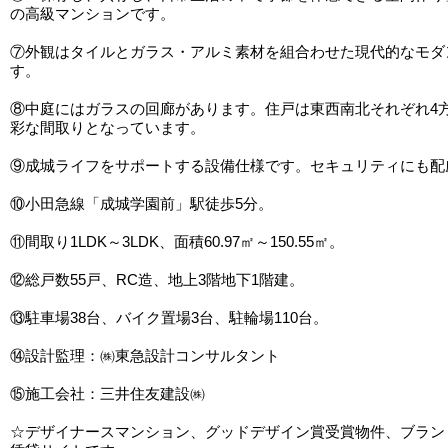
の高級マンションです。
⑦外観はタイルとガラス・アルミ素材を組合わせた現代的なモダ
す。
⑧中庭にはガラスの回廊があります。住戸は東西南北それぞれ4
彩な間取りとなっています。
⑨成城ライフをサポートする設備仕様です。セキュリティにも配
⑩小田急線「成城学園前」駅徒歩5分。
⑪間取り1LDK～3LDK、面積60.97㎡～150.55㎡。
⑫総戸数55戸、RC造、地上3階地下1階建。
⑬駐車場38台、バイク置場3台、駐輪場110台。
⑭設計監理：㈱東急設計コンサルタント
⑮施工会社：三井住友建設㈱
☆デザイナースマンション、グッドデザイン賞受賞物件、ブラン