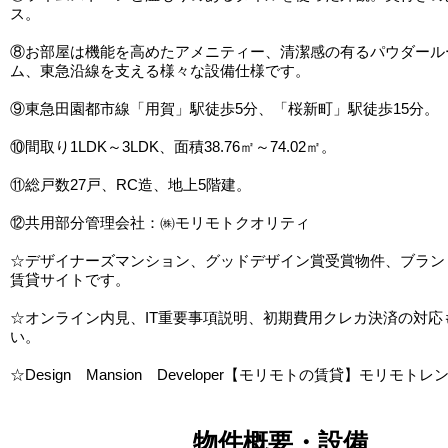
ス。
⑧お部屋は機能を高めたアメニティー、清潔感の有るパウダール
ム、東急沿線を支える様々な設備仕様です。
⑨東急田園都市線「用賀」駅徒歩5分、「桜新町」駅徒歩15分。
⑩間取り1LDK～3LDK、面積38.76㎡～74.02㎡。
⑪総戸数27戸、RC造、地上5階建。
⑫共用部分管理会社：㈱モリモトクオリティ
☆デザイナーズマンション、グッドデザイン賞受賞物件、ブラン
賃貸サイトです。
☆オンライン内見、IT重要事項説明、初期費用クレカ決済の対応
い。
☆Design Mansion Developer【モリモトの賃貸】モリモトレ
物件概要・設備