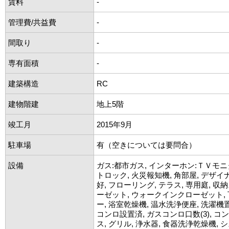
賃料
-
管理費/共益費
-
間取り
-
専有面積
-
建築構造
RC
建物階建
地上5階
竣工月
2015年9月
駐車場
有（空きについては要問合）
設備
ガス:都市ガス, インターホン:ＴＶモニ
トロック, 火災報知機, 角部屋, デザイ
好, フローリング, テラス, 専用庭, 収
ーゼット, ウォークインクローゼット, 
ー, 浴室乾燥機, 温水洗浄便座, 洗濯機置
コンロ設置済, ガスコンロ口数(3), コ
ス, グリル, 浄水器, 食器洗浄乾燥機,