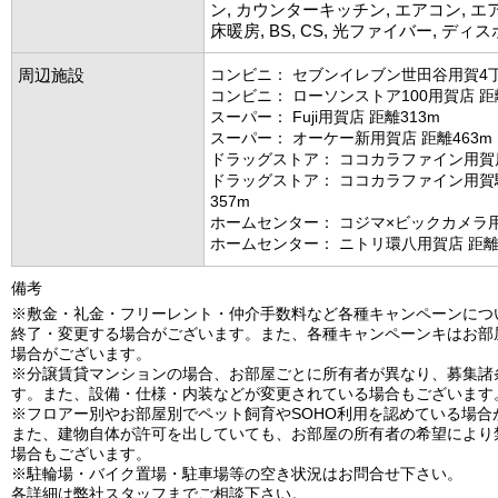
ン, カウンターキッチン, エアコン, エア
床暖房, BS, CS, 光ファイバー, ディ
周辺施設
コンビニ： セブンイレブン世田谷用賀4丁
コンビニ： ローソンストア100用賀店 距離
スーパー： Fuji用賀店 距離313m
スーパー： オーケー新用賀店 距離463m
ドラッグストア： ココカラファイン用賀店
ドラッグストア： ココカラファイン用賀
357m
ホームセンター： コジマ×ビックカメラ用
ホームセンター： ニトリ環八用賀店 距離8
備考
※敷金・礼金・フリーレント・仲介手数料など各種キャンペーンにつ
終了・変更する場合がございます。また、各種キャンペーンキはお部
場合がございます。
※分譲賃貸マンションの場合、お部屋ごとに所有者が異なり、募集諸
す。また、設備・仕様・内装などが変更されている場合もございます
※フロアー別やお部屋別でペット飼育やSOHO利用を認めている場合
また、建物自体が許可を出していても、お部屋の所有者の希望により
場合もございます。
※駐輪場・バイク置場・駐車場等の空き状況はお問合せ下さい。
各詳細は弊社スタッフまでご相談下さい。