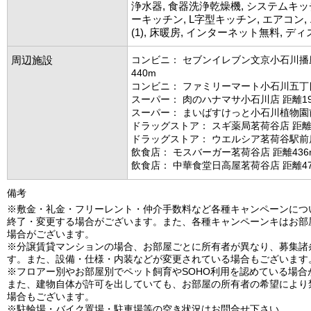
浄水器, 食器洗浄乾燥機, システムキッ
ーキッチン, L字型キッチン, エアコン
(1), 床暖房, インターネット無料, デ
周辺施設
コンビニ： セブンイレブン文京小石川播
440m
コンビニ： ファミリーマート小石川五丁目
スーパー： 肉のハナマサ小石川店 距離19
スーパー： まいばすけっと小石川植物園前
ドラッグストア： スギ薬局茗荷谷店 距離2
ドラッグストア： ウエルシア茗荷谷駅前店
飲食店： モスバーガー茗荷谷店 距離436
飲食店： 中華食堂日高屋茗荷谷店 距離47
備考
※敷金・礼金・フリーレント・仲介手数料など各種キャンペーンにつ
終了・変更する場合がございます。また、各種キャンペーンキはお部
場合がございます。
※分譲賃貸マンションの場合、お部屋ごとに所有者が異なり、募集諸
す。また、設備・仕様・内装などが変更されている場合もございます
※フロアー別やお部屋別でペット飼育やSOHO利用を認めている場合
また、建物自体が許可を出していても、お部屋の所有者の希望により
場合もございます。
※駐輪場・バイク置場・駐車場等の空き状況はお問合せ下さい。