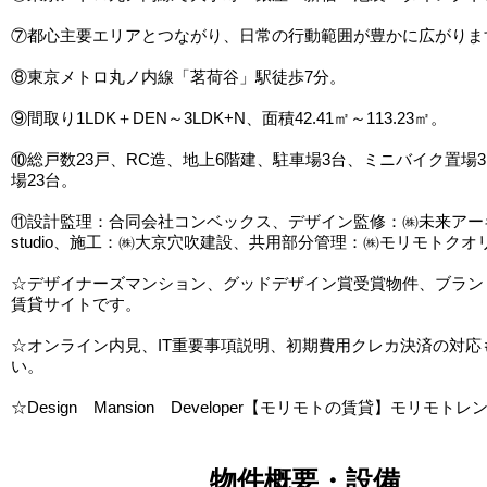
⑦都心主要エリアとつながり、日常の行動範囲が豊かに広がりま
⑧東京メトロ丸ノ内線「茗荷谷」駅徒歩7分。
⑨間取り1LDK＋DEN～3LDK+N、面積42.41㎡～113.23㎡。
⑩総戸数23戸、RC造、地上6階建、駐車場3台、ミニバイク置場
場23台。
⑪設計監理：合同会社コンベックス、デザイン監修：㈱未来アー
studio、施工：㈱大京穴吹建設、共用部分管理：㈱モリモトクオ
☆デザイナーズマンション、グッドデザイン賞受賞物件、ブラン
賃貸サイトです。
☆オンライン内見、IT重要事項説明、初期費用クレカ決済の対応
い。
☆Design Mansion Developer【モリモトの賃貸】モリモトレ
物件概要・設備