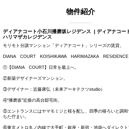
物件紹介
ディアナコート小石川播磨坂レジデンス
| ディアナコー
ハリマザカレジデンス
モリモト分譲マンション「ディアナコート」シリーズの賃貸。
DIANA COURT KOISHIKAWA HARIMAZAKA RESIDENCE
①【DIANA COURT】日常を最上へ。
②新築デザイナーズマンション。
③デザイナー：近藤康弘（未来アーキテクツstudio）
④“播磨坂”近接の高台邸宅街。
⑤エントランスにはヤマモミジと桜を配し、四季の移ろいと調和
ちた佇まい。
⑥東京メトロ丸ノ内線で大手町・銀座・新宿・池袋へダイレクト