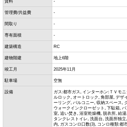
賃料
-
管理費/共益費
-
間取り
-
専有面積
-
建築構造
RC
建物階建
地上6階
竣工月
2025年11月
駐車場
空無
設備
ガス:都市ガス, インターホン:ＴＶモニ
ルロック, オートロック, 角部屋, デザ
ーリング, バルコニー, 収納スペース, 
ウォークインクローゼット, 下駄箱, 
室, 追い焚き, 浴室乾燥機, 脱衣所, 給湯
タンクレストイレ, 洗面台, 洗面所独立
内, ガスコンロ口数(3), コンロ種類:都