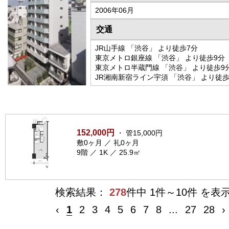
2006年06月
交通
JR山手線 「渋谷」 より徒歩7分
東京メトロ銀座線 「渋谷」 より徒歩9分
東京メトロ半蔵門線 「渋谷」 より徒歩9
JR湘南新宿ライン宇須 「渋谷」 より徒歩
152,000円
・ 管15,000円
敷0ヶ月 ／ 礼0ヶ月
9階 ／ 1K ／ 25.9㎡
検索結果：
278
件中 1件～10件 を表
‹
1
2
3
4
5
6
7
8
...
27
28
›