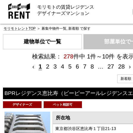
モリモトの賃貸レジデンス
デザイナーズマンション
モリモトレントTOP
＞
募集中物件一覧, 新着順 で探す
建物単位で一覧
部屋単位で
検索結果：
278
件中 1件～10件 を表
‹
1
2
3
4
5
6
7
8
...
27
28
›
BPRレジデンス恵比寿
（ビーピーアールレジデンスエ
デザイナーズ
ペット相談可
所在地
東京都渋谷区恵比寿１丁目21-13