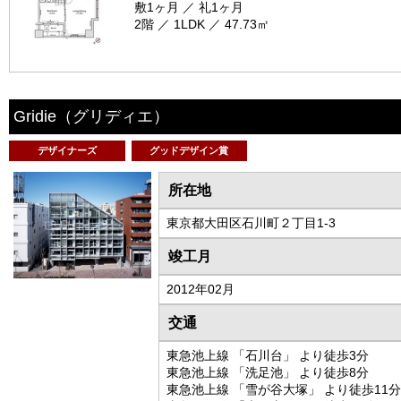
敷1ヶ月 ／ 礼1ヶ月
2階 ／ 1LDK ／ 47.73㎡
Gridie
（グリディエ）
デザイナーズ
グッドデザイン賞
所在地
東京都大田区石川町２丁目1-3
竣工月
2012年02月
交通
東急池上線 「石川台」 より徒歩3分
東急池上線 「洗足池」 より徒歩8分
東急池上線 「雪が谷大塚」 より徒歩11分