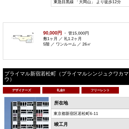
東急目黒線 「大岡山」 より徒歩12分
90,000円
・ 管15,000円
敷1ヶ月 ／ 礼1.2ヶ月
5階 ／ ワンルーム ／ 26㎡
プライマル新宿若松町
（プライマルシンジュクワカマ
ウ）
デザイナーズ
礼金0
フリーレント
所在地
東京都新宿区若松町6-11
竣工月