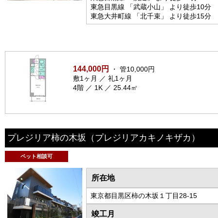
東急目黒線 「武蔵小山」 より徒歩10分
東急大井町線 「北千束」 より徒歩15分
144,000円
・ 管10,000円
敷1ヶ月 ／ 礼1ヶ月
4階 ／ 1K ／ 25.44㎡
プレジリア柿の木坂
（プレジリアカキノキザカ）
ペット相談可
所在地
東京都目黒区柿の木坂１丁目28-15
竣工月