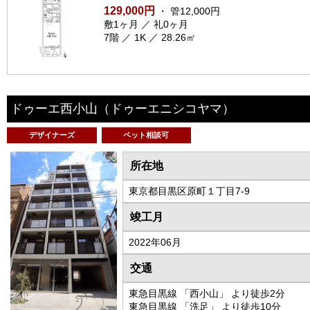
129,000円
・ 管12,000円
敷1ヶ月 ／ 礼0ヶ月
7階 ／ 1K ／ 28.26㎡
ドゥーエ西小山
（ドゥーエニシコヤマ）
デザイナーズ
ペット相談可
所在地
東京都目黒区原町１丁目7-9
竣工月
2022年06月
交通
東急目黒線 「西小山」 より徒歩2分
東急目黒線 「洗足」 より徒歩10分