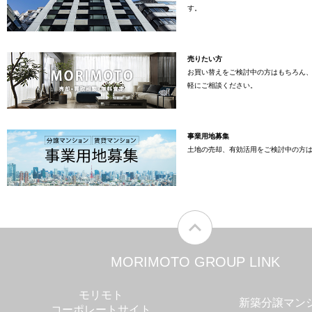
す。
売りたい方
お買い替えをご検討中の方はもちろん
軽にご相談ください。
事業用地募集
土地の売却、有効活用をご検討中の方
MORIMOTO GROUP LINK
モリモト
新築分譲マン
コーポレートサイト