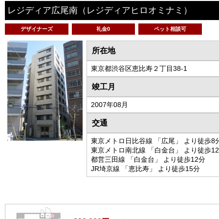
レジディア広尾南
（レジディアヒロオミナミ）
デザイナーズ
礼金0
ペット相談可
所在地
東京都渋谷区恵比寿２丁目38-1
竣工月
2007年08月
交通
東京メトロ日比谷線 「広尾」 より徒歩8
東京メトロ南北線 「白金台」 より徒歩1
都営三田線 「白金台」 より徒歩12分
JR埼京線 「恵比寿」 より徒歩15分