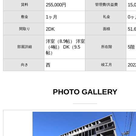
255,000円
15,
賃料
管理費/共益費
1ヶ月
0ヶ
敷金
礼金
2DK
51.
間取り
面積
洋室（8.9帖） 洋室
（4帖） DK（9.5
5階
部屋詳細
所在階
帖）
西
20
向き
竣工月
PHOTO GALLERY