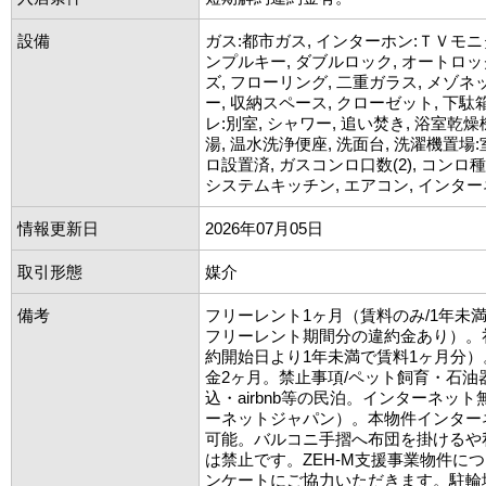
設備
ガス:都市ガス, インターホン:ＴＶモニ
ンプルキー, ダブルロック, オートロッ
ズ, フローリング, 二重ガラス, メゾネ
ー, 収納スペース, クローゼット, 下駄
レ:別室, シャワー, 追い焚き, 浴室乾燥機
湯, 温水洗浄便座, 洗面台, 洗濯機置場:
ロ設置済, ガスコンロ口数(2), コンロ
システムキッチン, エアコン, インタ
情報更新日
2026年07月05日
取引形態
媒介
備考
フリーレント1ヶ月（賃料のみ/1年未
フリーレント期間分の違約金あり）。
約開始日より1年未満で賃料1ヶ月分
金2ヶ月。禁止事項/ペット飼育・石油
込・airbnb等の民泊。インターネッ
ーネットジャパン）。本物件インター
可能。バルコニ手摺へ布団を掛けるや
は禁止です。ZEH-M支援事業物件に
ンケートにご協力いただきます。駐輪場