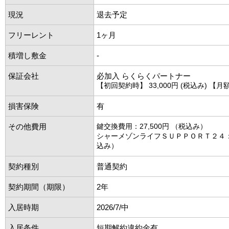
現況
退去予定
フリーレント
1ヶ月
積増し敷金
-
保証会社
必加入 らくらくパートナー
【初回契約時】 33,000円 (税込み) 【月額
損害保険
有
その他費用
鍵交換費用：27,500円 （税込み）
シャーメゾンライフＳＵＰＰＯＲＴ２４：1
込み）
契約種別
普通契約
契約期間（期限）
2年
入居時期
2026/7/中
入居条件
短期解約違約金有。