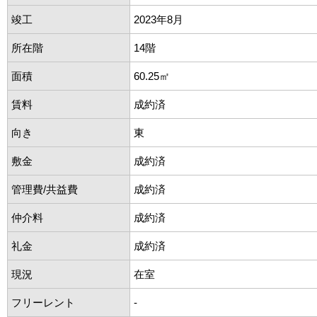
竣工
2023年8月
所在階
14階
面積
60.25㎡
賃料
成約済
向き
東
敷金
成約済
管理費/共益費
成約済
仲介料
成約済
礼金
成約済
現況
在室
フリーレント
-