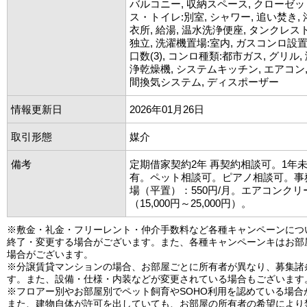
バルコニー, 収納スペース, クローゼット
ス・トイレ:別室, シャワー, 追い焚き, 
衣所, 給湯, 温水洗浄便座, タンクレス
独立, 洗濯機置場:室内, ガスコンロ設
口数(3), コンロ種類:都市ガス, グリル,
浄乾燥機, システムキッチン, エアコン, 
間換気システム, ディスポーザー
情報更新日
2026年01月26日
取引形態
媒介
備考
定期借家契約2年 再契約相談可。1年
有。ペット相談可。ピアノ相談可。事
場（平置）：550円/月。エアコンク
（15,000円～25,000円）。
※敷金・礼金・フリーレント・仲介手数料など各種キャンペーンにつ
終了・変更する場合がございます。また、各種キャンペーンキはお部
場合がございます。
※分譲賃貸マンションの場合、お部屋ごとに所有者が異なり、募集諸
す。また、設備・仕様・内装などが変更されている場合もございます
※フロアー別やお部屋別でペット飼育やSOHO利用を認めている場合
また、建物自体が許可を出していても、お部屋の所有者の希望により