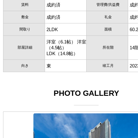
成約済
成
賃料
管理費/共益費
成約済
成
敷金
礼金
2LDK
60.
間取り
面積
洋室（6.1帖） 洋室
（4.5帖）
14
部屋詳細
所在階
LDK（14.8帖）
東
20
向き
竣工月
PHOTO GALLERY