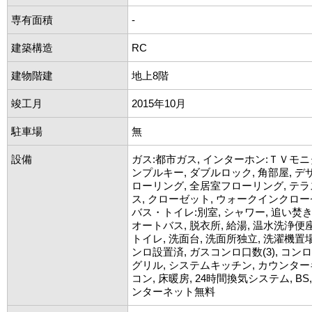
専有面積
-
建築構造
RC
建物階建
地上8階
竣工月
2015年10月
駐車場
無
設備
ガス:都市ガス, インターホン:ＴＶモニ
ンプルキー, ダブルロック, 角部屋, デ
ローリング, 全居室フローリング, テラ
ス, クローゼット, ウォークインクロー
バス・トイレ:別室, シャワー, 追い焚き
オートバス, 脱衣所, 給湯, 温水洗浄便
トイレ, 洗面台, 洗面所独立, 洗濯機置場
ンロ設置済, ガスコンロ口数(3), コン
グリル, システムキッチン, カウンター
コン, 床暖房, 24時間換気システム, BS, C
ンターネット無料