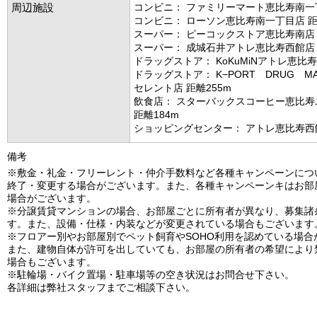
周辺施設
コンビニ： ファミリーマート恵比寿南一丁
コンビニ： ローソン恵比寿南一丁目店 距
スーパー： ピーコックストア恵比寿南店 
スーパー： 成城石井アトレ恵比寿西館店 
ドラッグストア： KoKuMiNアトレ恵比寿
ドラッグストア： K−PORT DRUG M
セレント店 距離255m
飲食店： スターバックスコーヒー恵比寿
距離184m
ショッピングセンター： アトレ恵比寿西館
備考
※敷金・礼金・フリーレント・仲介手数料など各種キャンペーンにつ
終了・変更する場合がございます。また、各種キャンペーンキはお部
場合がございます。
※分譲賃貸マンションの場合、お部屋ごとに所有者が異なり、募集諸
す。また、設備・仕様・内装などが変更されている場合もございます
※フロアー別やお部屋別でペット飼育やSOHO利用を認めている場合
また、建物自体が許可を出していても、お部屋の所有者の希望により
場合もございます。
※駐輪場・バイク置場・駐車場等の空き状況はお問合せ下さい。
各詳細は弊社スタッフまでご相談下さい。