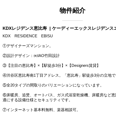
物件紹介
KDXレジデンス恵比寿
| ケーディーエックスレジデンス
KDX RESIDENCE EBISU
①デザイナーズマンション。
②設計デザイン：㈱IAO竹田設計
③【注目の恵比寿】×【駅徒歩3分】×【Designers賃貸】
④渋谷区恵比寿南1丁目アドレス。「恵比寿」駅徒歩3分の立地で
⑤全20タイプの間取りのバリエーションになっています。
⑥床暖房、追焚、オートバス、ガス式浴室乾燥機、床暖房など恵
適にする設備仕様とセキュリティです。
⑦インターネット基本料無料、楽器相談可。