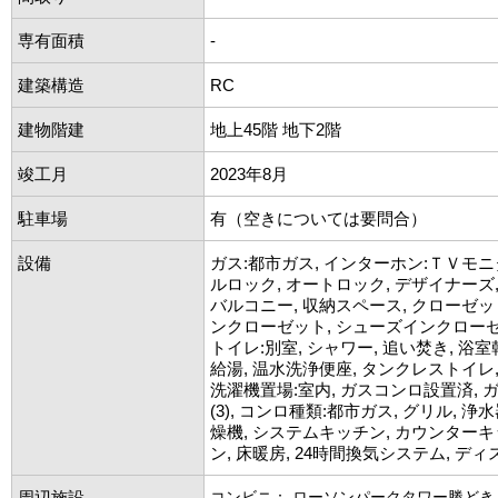
専有面積
-
建築構造
RC
建物階建
地上45階 地下2階
竣工月
2023年8月
駐車場
有（空きについては要問合）
設備
ガス:都市ガス, インターホン:ＴＶモニ
ルロック, オートロック, デザイナーズ
バルコニー, 収納スペース, クローゼッ
ンクローゼット, シューズインクローゼ
トイレ:別室, シャワー, 追い焚き, 浴室
給湯, 温水洗浄便座, タンクレストイレ,
洗濯機置場:室内, ガスコンロ設置済,
(3), コンロ種類:都市ガス, グリル, 浄
燥機, システムキッチン, カウンターキ
ン, 床暖房, 24時間換気システム, デ
周辺施設
コンビニ： ローソンパークタワー勝どき