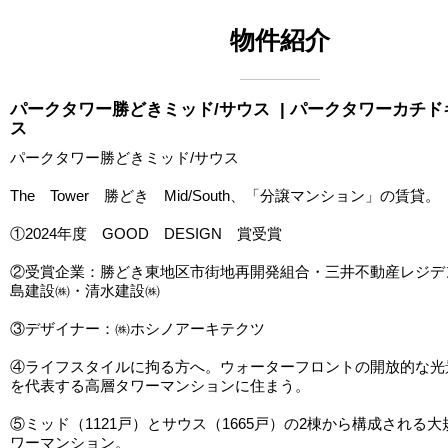
物件紹介
パークタワー勝どきミッド/サウス
| パークタワーカチド
ス
パークタワー勝どきミッド/サウス
The Tower 勝どき Mid/South、「分譲マンション」の賃貸。
①2024年度 GOOD DESIGN 賞受賞
②受賞企業：勝どき東地区市街地再開発組合・三井不動産レジデ
島建設㈱・清水建設㈱
③デザイナー：㈱ホシノアーキテクツ
④ライフスタイルに拘る方へ。ウォーターフロントの開放的な光
を代表する高層タワーマンションに住まう。
⑤ミッド（1121戸）とサウス（1665戸）の2棟から構成される
ワーマンション。