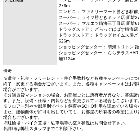
276m
コンビニ： ファミリーマート勝どき駅前店
スーパー： ライフ勝どきミッド店 距離27
スーパー： マルエツ晴海三丁目店 距離61
ドラッグストア： どらっぐぱぱす晴海店 
ドラッグストア： ドラッグセイムス勝ど
626m
ショッピングセンター： 晴海トリトン 距
ショッピングセンター： ららテラスHARUM
離1124m
備考
※敷金・礼金・フリーレント・仲介手数料など各種キャンペーンにつ
終了・変更する場合がございます。また、各種キャンペーンキはお部
場合がございます。
※分譲賃貸マンションの場合、お部屋ごとに所有者が異なり、募集諸
す。また、設備・仕様・内装などが変更されている場合もございます
※フロアー別やお部屋別でペット飼育やSOHO利用を認めている場合
また、建物自体が許可を出していても、お部屋の所有者の希望により
場合もございます。
※駐輪場・バイク置場・駐車場等の空き状況はお問合せ下さい。
各詳細は弊社スタッフまでご相談下さい。