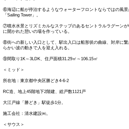
⑥海辺に船が停泊するようなウォーターフロントならではの風景
「Sailing Tower」。
⑦噴水水景とリズミカルなステップのあるセントラルラグーンが
に開かれた憩いの場を作っている。
⑧街への新しい入口として、駅出入口は船形状の曲線、対岸に繋
らかい波の動きで人を迎え入れる。
⑨間取り1K～3LDK、住戸面積31.29㎡～106.15㎡
＜ミッド＞
所在地：東京都中央区勝どき4-6-2
RC造、地上45階地下2階建、総戸数1121戸
大江戸線「勝どき」駅徒歩1分。
施工会社：清水建設㈱。
＜サウス＞