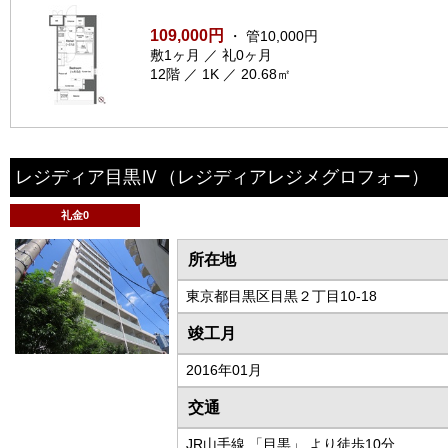
109,000円
・ 管10,000円
敷1ヶ月 ／ 礼0ヶ月
12階 ／ 1K ／ 20.68㎡
レジディア目黒Ⅳ
（レジディアレジメグロフォー）
礼金0
所在地
東京都目黒区目黒２丁目10-18
竣工月
2016年01月
交通
JR山手線 「目黒」 より徒歩10分