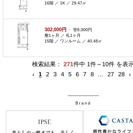
16階 ／ 1K ／ 29.47㎡
302,000円
・ 管8,000円
敷1ヶ月 ／ 礼1ヶ月
15階 ／ ワンルーム ／ 40.48㎡
検索結果：
271
件中 1件～10件 を表
‹
1
2
3
4
5
6
7
8
...
27
28
›
Brand