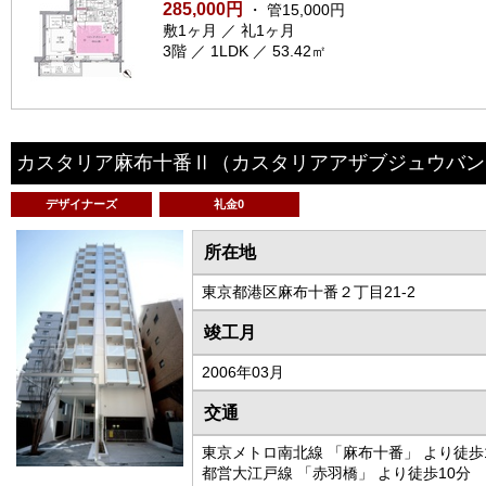
285,000円
・ 管15,000円
敷1ヶ月 ／ 礼1ヶ月
3階 ／ 1LDK ／ 53.42㎡
カスタリア麻布十番Ⅱ
（カスタリアアザブジュウバン
デザイナーズ
礼金0
所在地
東京都港区麻布十番２丁目21-2
竣工月
2006年03月
交通
東京メトロ南北線 「麻布十番」 より徒歩
都営大江戸線 「赤羽橋」 より徒歩10分