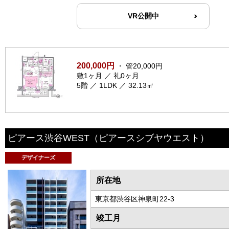
VR公開中
200,000円
・ 管20,000円
敷1ヶ月 ／ 礼0ヶ月
5階 ／ 1LDK ／ 32.13㎡
ピアース渋谷WEST
（ピアースシブヤウエスト）
デザイナーズ
所在地
東京都渋谷区神泉町22-3
竣工月