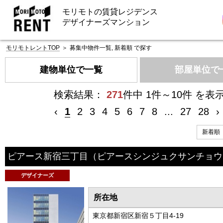
モリモトの賃貸レジデンス
デザイナーズマンション
モリモトレントTOP
＞
募集中物件一覧, 新着順 で探す
建物単位で一覧
部屋単位で
検索結果：
271
件中 1件～10件 を表
‹
1
2
3
4
5
6
7
8
...
27
28
›
ピアース新宿三丁目
（ピアースシンジュクサンチョウ
デザイナーズ
所在地
東京都新宿区新宿５丁目4-19