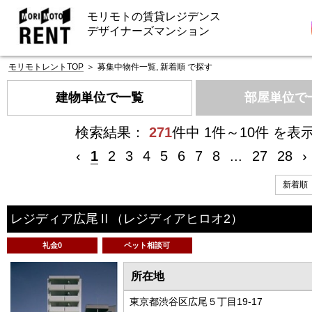
モリモトの賃貸レジデンス
デザイナーズマンション
モリモトレントTOP
＞
募集中物件一覧, 新着順 で探す
建物単位で一覧
部屋単位で
検索結果：
271
件中 1件～10件 を表
‹
1
2
3
4
5
6
7
8
...
27
28
›
レジディア広尾Ⅱ
（レジディアヒロオ2）
礼金0
ペット相談可
所在地
東京都渋谷区広尾５丁目19-17