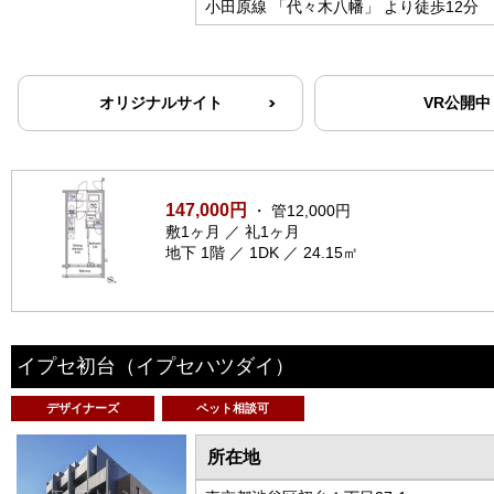
小田原線 「代々木八幡」 より徒歩12分
オリジナルサイト
VR公開中
147,000円
・ 管12,000円
敷1ヶ月 ／ 礼1ヶ月
地下 1階 ／ 1DK ／ 24.15㎡
イプセ初台
（イプセハツダイ）
デザイナーズ
ペット相談可
所在地