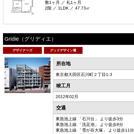
敷1ヶ月 ／ 礼1ヶ月
2階 ／ 1LDK ／ 47.73㎡
Gridie
（グリディエ）
デザイナーズ
グッドデザイン賞
所在地
東京都大田区石川町２丁目1-3
竣工月
2012年02月
交通
東急池上線 「石川台」 より徒歩3分
東急池上線 「洗足池」 より徒歩8分
東急池上線 「雪が谷大塚」 より徒歩11分