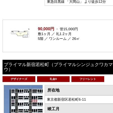
東急目黒線 「大岡山」 より徒歩12分
90,000円
・ 管15,000円
敷1ヶ月 ／ 礼1.2ヶ月
5階 ／ ワンルーム ／ 26㎡
プライマル新宿若松町
（プライマルシンジュクワカマ
ウ）
デザイナーズ
礼金0
フリーレント
所在地
東京都新宿区若松町6-11
竣工月