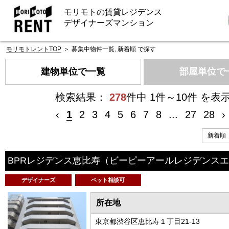
モリモトの賃貸レジデンス
デザイナーズマンション
モリモトレントTOP
＞
募集中物件一覧, 新着順 で探す
建物単位で一覧
部屋単位で
検索結果：
278
件中 1件～10件 を表
‹
1
2
3
4
5
6
7
8
...
27
28
›
BPRレジデンス恵比寿
（ビーピーアールレジデンスエ
デザイナーズ
ペット相談可
所在地
東京都渋谷区恵比寿１丁目21-13