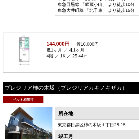
東急目黒線 「武蔵小山」 より徒歩10分
東急大井町線 「北千束」 より徒歩15分
144,000円
・ 管10,000円
敷1ヶ月 ／ 礼1ヶ月
4階 ／ 1K ／ 25.44㎡
プレジリア柿の木坂
（プレジリアカキノキザカ）
ペット相談可
所在地
東京都目黒区柿の木坂１丁目28-15
竣工月