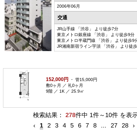
2006年06月
交通
JR山手線 「渋谷」 より徒歩7分
東京メトロ銀座線 「渋谷」 より徒歩9分
東京メトロ半蔵門線 「渋谷」 より徒歩9
JR湘南新宿ライン宇須 「渋谷」 より徒歩
152,000円
・ 管15,000円
敷0ヶ月 ／ 礼0ヶ月
9階 ／ 1K ／ 25.9㎡
検索結果：
278
件中 1件～10件 を表
‹
1
2
3
4
5
6
7
8
...
27
28
›