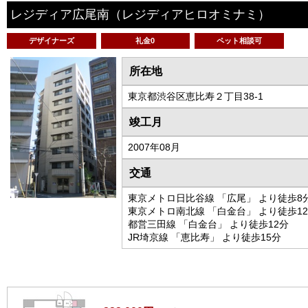
レジディア広尾南
（レジディアヒロオミナミ）
デザイナーズ
礼金0
ペット相談可
所在地
東京都渋谷区恵比寿２丁目38-1
竣工月
2007年08月
交通
東京メトロ日比谷線 「広尾」 より徒歩8
東京メトロ南北線 「白金台」 より徒歩1
都営三田線 「白金台」 より徒歩12分
JR埼京線 「恵比寿」 より徒歩15分