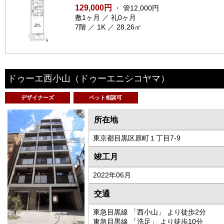
129,000円
・ 管12,000円
敷1ヶ月 ／ 礼0ヶ月
7階 ／ 1K ／ 28.26㎡
ドゥーエ西小山
（ドゥーエニシコヤマ）
デザイナーズ
ペット相談可
所在地
東京都目黒区原町１丁目7-9
竣工月
2022年06月
交通
東急目黒線 「西小山」 より徒歩2分
東急目黒線 「洗足」 より徒歩10分