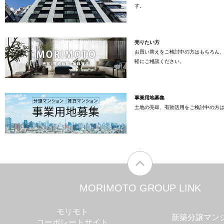
す。
売りたい方
お買い替えをご検討中の方はもちろん
軽にご相談ください。
事業用地募集
土地の売却、有効活用をご検討中の方
MORIMOTO GROUP LINK
モリモト
新築分譲マン
コーポレートサイト