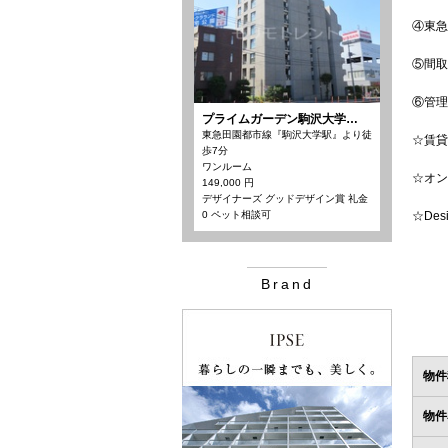
④東急
⑤間取
⑥管理
プライムガーデン駒沢大学…
東急田園都市線『駒沢大学駅』より徒
☆賃貸
歩7分
ワンルーム
☆オン
149,000 円
デザイナーズ グッドデザイン賞 礼金
0 ペット相談可
☆De
Brand
物件
物件