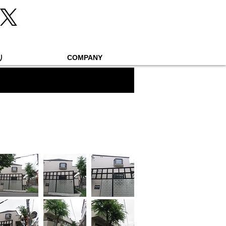
り
COMPANY