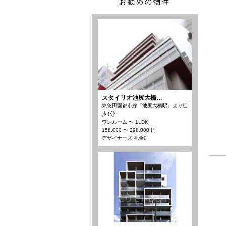
お勧めの物件
スタイリオ池尻大橋…
東急田園都市線『池尻大橋駅』より徒
歩4分
ワンルーム 〜 1LDK
158,000 〜 298,000 円
デザイナーズ 礼金0