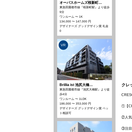
オーパスホームズ桜新町…
東急田園都市線『桜新町駅』より徒歩
9分
ワンルーム 〜 1K
134,000 〜 147,000 円
デザイナーズ グッドデザイン賞 礼金
0
VR
クレ
Brillia ist 池尻大橋…
東急田園都市線『池尻大橋駅』より徒
歩4分
CRES
ワンルーム 〜 1LDK
186,000 〜 353,000 円
①【C
デザイナーズ グッドデザイン賞 ペッ
ト相談可
②人気
③注目