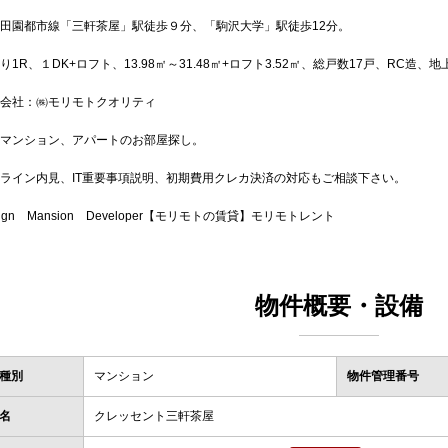
田園都市線「三軒茶屋」駅徒歩９分、「駒沢大学」駅徒歩12分。
り1R、１DK+ロフト、13.98㎡～31.48㎡+ロフト3.52㎡、総戸数17戸、RC造、地
会社：㈱モリモトクオリティ
マンション、アパートのお部屋探し。
ライン内見、IT重要事項説明、初期費用クレカ決済の対応もご相談下さい。
sign Mansion Developer【モリモトの賃貸】モリモトレント
物件概要・設備
種別
マンション
物件管理番号
名
クレッセント三軒茶屋