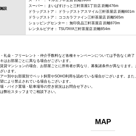
スーパー： マルエツ中里店 距離396m
スーパー： まいばすけっと三軒茶屋1丁目店 距離476m
施設
ドラッグストア： ドラッグストアスマイル三軒茶屋店 距離601m
ドラッグストア： ココカラファイン三軒茶屋店 距離565m
ショッピングセンター： 無印良品三軒茶屋店 距離870m
レンタルビデオ： TSUTAYA三軒茶屋店 距離854m
・礼金・フリーレント・仲介手数料など各種キャンペーンについては予告なく終了
キはお部屋ごとに異なる場合がございます。
賃貸マンションの場合、お部屋ごとに所有者が異なり、募集諸条件が異なります。
ざいます。
アー別やお部屋別でペット飼育やSOHO利用を認めている場合がございます。また
望により禁止されている場合もございます。
場・バイク置場・駐車場等の空き状況はお問合せ下さい。
は弊社スタッフまでご相談下さい。
MAP