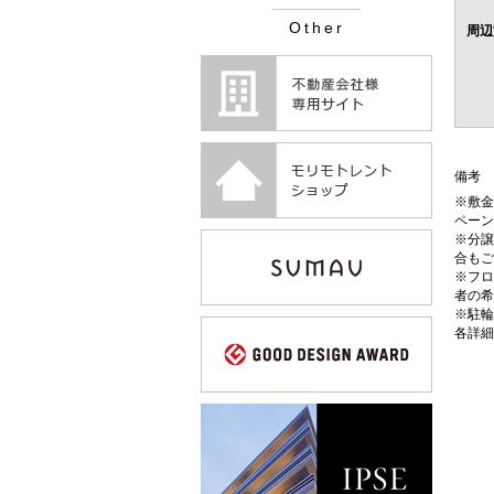
Other
周辺
備考
※敷金
ペーン
※分譲
合もご
※フロ
者の希
※駐輪
各詳細