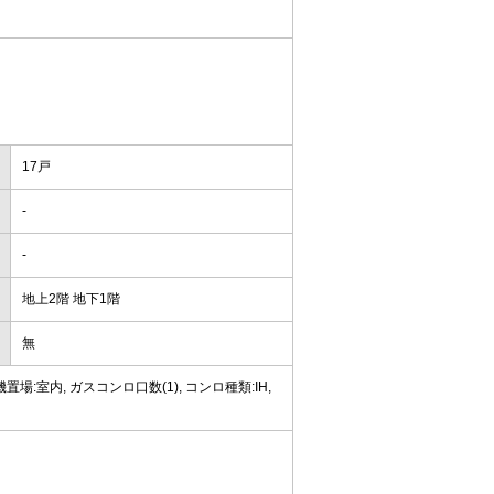
17戸
-
-
地上2階 地下1階
無
置場:室内, ガスコンロ口数(1), コンロ種類:IH,