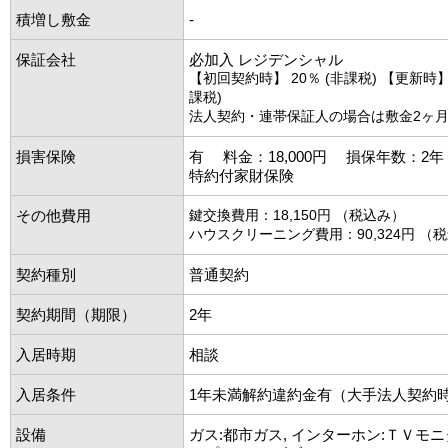
積増し敷金
-
保証会社
必加入 レジデンシャル
【初回契約時】 20％ (非課税) 【更新時】 1
課税)
法人契約・連帯保証人の場合は敷金2ヶ
損害保険
有 料金：18,000円 損保年数：2
特約付家財保険
その他費用
鍵交換費用：18,150円 （税込み）
ハウスクリーニング費用：90,324円 （
契約種別
普通契約
契約期間（期限）
2年
入居時期
相談
入居条件
1年未満解約違約金有（大手法人契約
設備
ガス:都市ガス, インターホン:ＴＶモニ