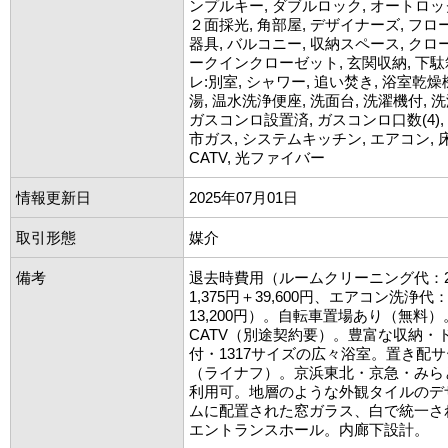
ンプルキー, ダブルロック, オートロッ
２面採光, 角部屋, デザイナーズ, フロ
器具, バルコニー, 収納スペース, クロ
ークインクローゼット, 玄関収納, 下駄
レ:別室, シャワー, 追い焚き, 浴室乾燥機
湯, 温水洗浄便座, 洗面台, 洗濯機付, 
ガスコンロ設置済, ガスコンロ口数(4),
市ガス, システムキッチン, エアコン, 床暖房
CATV, 光ファイバー
情報更新日
2025年07月01日
取引形態
媒介
備考
退去時費用（ルームクリーニング代：2
1,375円＋39,600円、エアコン洗浄代
13,200円）。自転車置場あり（無料
CATV（別途契約要）。豊富な収納・
付・1317サイズの広々浴室。置き配
（ライナフ）。京浜東北・京急・みら
利用可。地層のような外観タイルのデ
ムに配置された窓ガラス、白で統一さ
エントランスホール。内廊下設計。