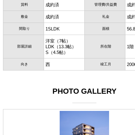
成約済
成
賃料
管理費/共益費
成約済
成
敷金
礼金
1SLDK
56.
間取り
面積
洋室（7帖）
LDK（13.3帖）
1階
部屋詳細
所在階
S（4.5帖）
西
20
向き
竣工月
PHOTO GALLERY