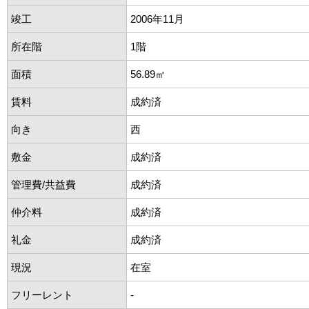
竣工
2006年11月
所在階
1階
面積
56.89㎡
賃料
成約済
向き
西
敷金
成約済
管理費/共益費
成約済
仲介料
成約済
礼金
成約済
現況
在室
フリーレント
-