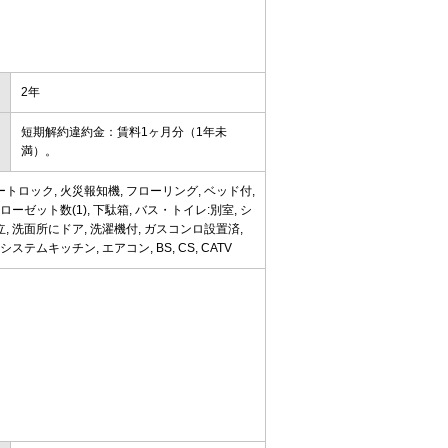
2年
短期解約違約金：賃料1ヶ月分（1年未
満）。
トロック, 火災報知機, フローリング, ベッド付,
ローゼット数(1), 下駄箱, バス・トイレ:別室, シ
独立, 洗面所にドア, 洗濯機付, ガスコンロ設置済,
ステムキッチン, エアコン, BS, CS, CATV