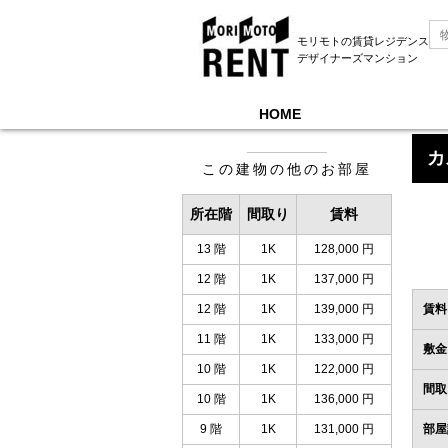
モリモトの賃貸レジデンス
デザイナーズマンション
HOME
モリモトレントTOP
＞
カスタリア蔵前
＞
13階
カ
この建物の他のお部屋
所在階
間取り
賃料
13 階
1K
128,000 円
12 階
1K
137,000 円
12 階
1K
139,000 円
賃料
11 階
1K
133,000 円
敷金
10 階
1K
122,000 円
間取
10 階
1K
136,000 円
9 階
1K
131,000 円
部屋