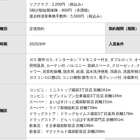
リブクラブ：2,200円 （税込み）
SBI少額短期保険：800円 （非課税）
退去時清算事務手数料：5,500円 （税込み）
種別
定借契約
契約期間（期限）
時期
2025/3/中
入居条件
ガス:都市ガス, インターホン:ＴＶモニター付き, ダブルロック, オー
照明器具, カーテン付, バルコニー, 収納スペース, クローゼット, ク
ャワー, 浴室乾燥機, 脱衣所, 給湯, 温水洗浄便座, 洗面台, 洗面所
ガスコンロ口数(2), コンロ種類:都市ガス, 電子レンジ付, 冷蔵庫付, シ
コンビニ： ミニストップ蔵前3丁目店 距離161m
コンビニ： セブンイレブン台東蔵前3丁目店 距離145m
スーパー： まいばすけっと蔵前駅前店 距離151m
スーパー： ライフ新御徒町店 距離739m
施設
ドラッグストア： ドラッグセイムス蔵前3丁目薬局 距離176m
ドラッグストア： どらっぐぱぱす浅草雷門店 距離951m
飲食店： すき家蔵前駅前店 距離198m
飲食店： マクドナルド蔵前駅前店 距離209m