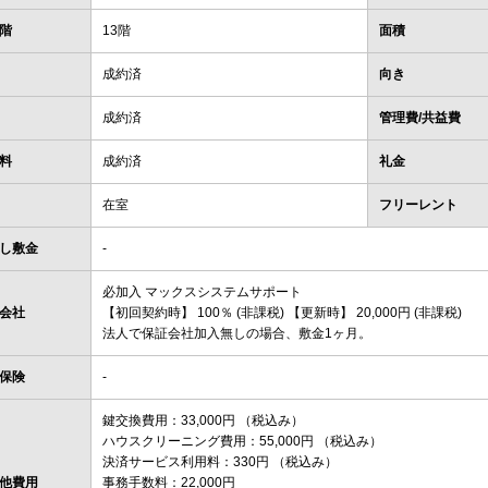
階
13階
面積
成約済
向き
成約済
管理費/共益費
料
成約済
礼金
在室
フリーレント
し敷金
-
必加入 マックスシステムサポート
会社
【初回契約時】 100％ (非課税) 【更新時】 20,000円 (非課税)
法人で保証会社加入無しの場合、敷金1ヶ月。
保険
-
鍵交換費用：33,000円 （税込み）
ハウスクリーニング費用：55,000円 （税込み）
決済サービス利用料：330円 （税込み）
他費用
事務手数料：22,000円