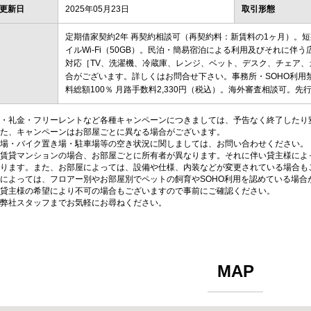
更新日
2025年05月23日
取引形態
定期借家契約2年 再契約相談可（再契約料：新賃料の1ヶ月）。
イルWi-Fi（50GB）。民泊・簡易宿泊による利用及びそれに伴う
対応［TV、洗濯機、冷蔵庫、レンジ、ベット、デスク、チェア
合がございます。詳しくはお問合せ下さい。事務所・SOHO利用禁
料総額100％ 月路手数料2,330円（税込）。海外審査相談可。
・礼金・フリーレントなど各種キャンペーンにつきましては、予告なく終了したり
た、キャンペーンはお部屋ごとに異なる場合がございます。
場・バイク置き場・駐車場等の空き状況に関しましては、お問い合わせください。
賃貸マンションの場合、お部屋ごとに所有者が異なります。それに伴い貸主様によ
ります。また、お部屋によっては、設備や仕様、内装などが変更されている場合も
によっては、フロアー別やお部屋別でペットの飼育やSOHO利用を認めている場合
貸主様の希望により不可の場合もございますので事前にご確認ください。
弊社スタッフまでお気軽にお尋ねください。
MAP