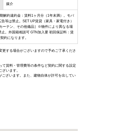
媒介
短期解約違約金：賃料1ヶ月分（1年未満）。モバ
広告等は禁止。SET UP賃貸（家具・家電付き）
、カーテン、その他備品］※物件により異なる場
止。外国籍相談可 GTN加入要 初回保証料：賃
先行契約になります。
変更する場合がございますので予めご了承くださ
って賃料・管理費等の条件など契約に関する設定
ございます。
がございます。また、建物自体が許可を出してい