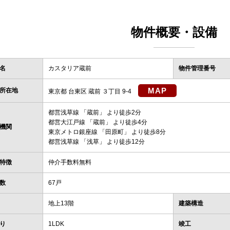
物件概要・設備
名
カスタリア蔵前
物件管理番号
MAP
所在地
東京都 台東区 蔵前 ３丁目 9-4
都営浅草線
「
蔵前
」 より徒歩2分
都営大江戸線
「
蔵前
」 より徒歩4分
機関
東京メトロ銀座線
「
田原町
」 より徒歩8分
都営浅草線
「
浅草
」 より徒歩12分
特徴
仲介手数料無料
数
67戸
地上13階
建築構造
り
1LDK
竣工