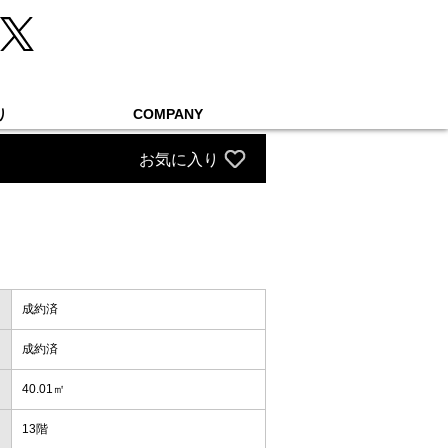
り
COMPANY
お気に入り
成約済
成約済
40.01㎡
13階