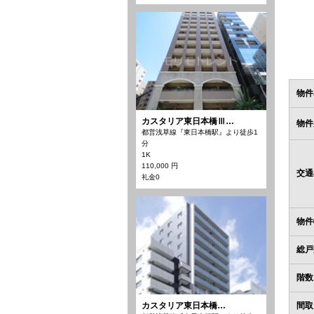
物件
カスタリア東日本橋Ⅲ…
物件
都営浅草線『東日本橋駅』より徒歩1
分
1K
110,000 円
交通
礼金0
物件
総戸
階数
カスタリア東日本橋…
間取