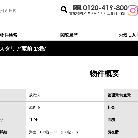
営業時間／10:00～18:00 定休日／祝日
物件検索
閲覧履歴
お気に入
スタリア蔵前 13階
物件概要
成約済
管理費/共益費
成約済
礼金
り
1LDK
面積
詳細
洋室（6.3帖） LD（6.8帖） K
所在階