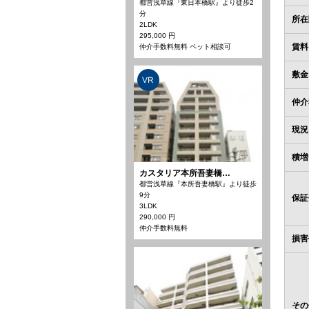
都営浅草線『東日本橋駅』より徒歩2
分
所在
2LDK
295,000 円
賃料
仲介手数料無料 ペット相談可
敷金
VR
仲介
現況
積増
カスタリア本所吾妻橋…
都営浅草線『本所吾妻橋駅』より徒歩
9分
保証
3LDK
290,000 円
仲介手数料無料
損害
その