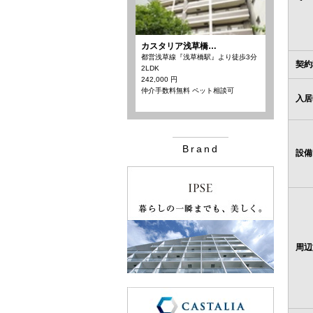
カスタリア浅草橋…
都営浅草線『浅草橋駅』より徒歩3分
契約
2LDK
242,000 円
仲介手数料無料 ペット相談可
入居
Brand
設備
周辺