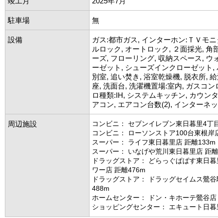
竣工月
2025年7月
駐車場
無
設備
ガス:都市ガス, インターホン:ＴＶモニ
ルロック, オートロック, ２面採光, 角
ーズ, フローリング, 収納スペース, 
ーゼット, シューズインクローゼット,
別室, 追い焚き, 浴室乾燥機, 脱衣所, 
座, 洗面台, 洗濯機置場:室内, ガスコンロ
ロ種類:IH, システムキッチン, カウン
アコン, エアコン台数(2), インターネ
周辺施設
コンビニ： セブンイレブン東日暮里4丁目
コンビニ： ローソンストア100台東根岸店
スーパー： ライフ東日暮里店 距離133m
スーパー： いなげや荒川東日暮里店 距離1
ドラッグストア： どらっぐぱぱす東日暮
ワー店 距離476m
ドラッグストア： ドラッグセイムス鶯谷
488m
ホームセンター： ドン・キホーテ鶯谷店 
ショッピングセンター： エキュート日暮里