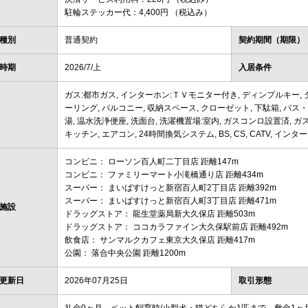
駐輪ステッカー代：4,400円 （税込み）
種別
普通契約
契約期間（期限）
時期
2026/7/上
入居条件
ガス:都市ガス, インターホン:ＴＶモニター付き, ディンプルキー, 
ーリング, バルコニー, 収納スペース, クローゼット, 下駄箱, バス・
湯, 温水洗浄便座, 洗面台, 洗濯機置場:室内, ガスコンロ設置済, ガ
キッチン, エアコン, 24時間換気システム, BS, CS, CATV, イン
コンビニ： ローソン百人町二丁目店 距離147m
コンビニ： ファミリーマート小滝橋通り店 距離434m
スーパー： まいばすけっと新宿百人町2丁目店 距離392m
スーパー： まいばすけっと新宿百人町3丁目店 距離471m
施設
ドラッグストア： 龍生堂薬局新大久保店 距離503m
ドラッグストア： ココカラファイン大久保駅前店 距離492m
飲食店： サンマルクカフェ東京大久保店 距離417m
公園： 落合中央公園 距離1200m
更新日
2026年07月25日
取引形態