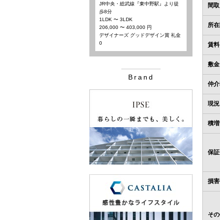
JR中央・総武線『東中野駅』より徒
間取
歩8分
1LDK 〜 3LDK
所在
206,000 〜 403,000 円
デザイナーズ グッドデザイン賞 礼金
0
賃料
敷金
Brand
仲介
現況
積増
保証
損害
その