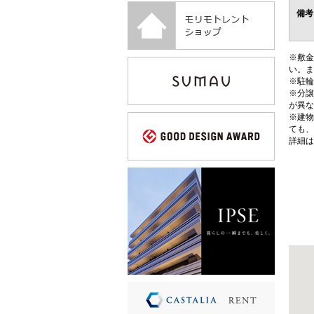
備考
※敷金
い。ま
※駐輪
※分譲
が異な
※建物
ても、
詳細は