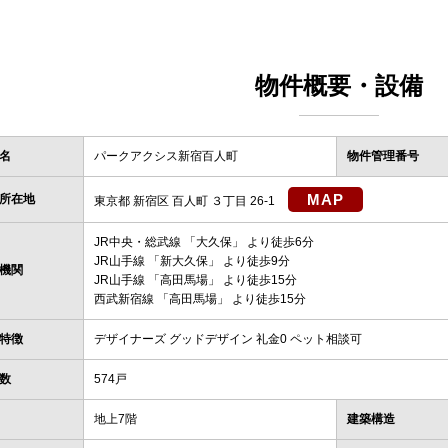
物件概要・設備
名
パークアクシス新宿百人町
物件管理番号
MAP
所在地
東京都 新宿区 百人町 ３丁目 26-1
JR中央・総武線
「
大久保
」 より徒歩6分
JR山手線
「
新大久保
」 より徒歩9分
機関
JR山手線
「
高田馬場
」 より徒歩15分
西武新宿線
「
高田馬場
」 より徒歩15分
特徴
デザイナーズ グッドデザイン 礼金0 ペット相談可
数
574戸
地上7階
建築構造