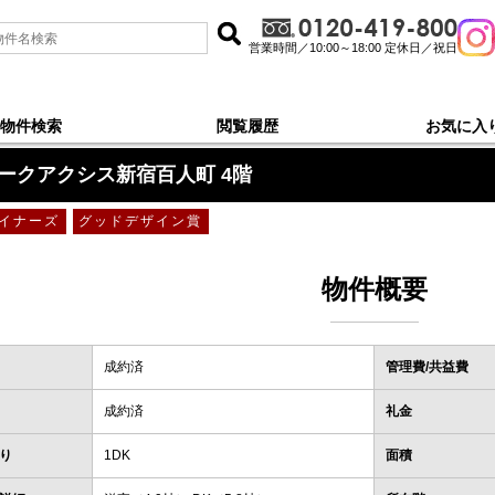
営業時間／10:00～18:00 定休日／祝日
物件検索
閲覧履歴
お気に入
町
＞
4階
ークアクシス新宿百人町 4階
イナーズ
グッドデザイン賞
物件概要
成約済
管理費/共益費
成約済
礼金
り
1DK
面積