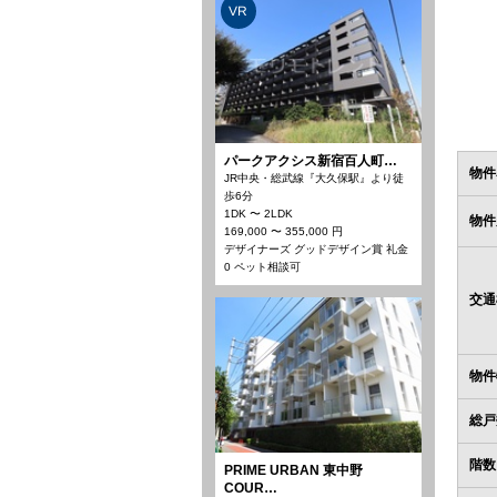
VR
パークアクシス新宿百人町…
物件
JR中央・総武線『大久保駅』より徒
歩6分
1DK 〜 2LDK
物件
169,000 〜 355,000 円
デザイナーズ グッドデザイン賞 礼金
0 ペット相談可
交通
物件
総戸
階数
PRIME URBAN 東中野
COUR…