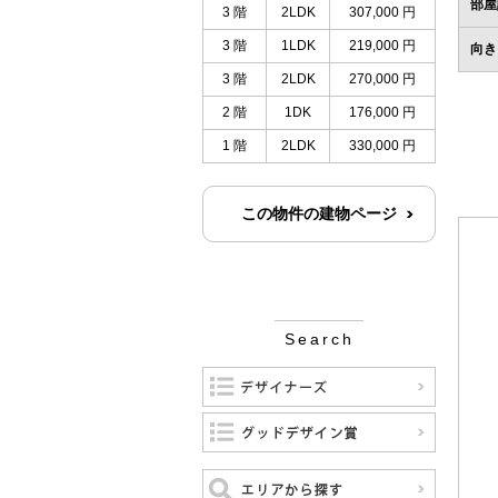
部屋
3 階
2LDK
307,000 円
3 階
1LDK
219,000 円
向き
3 階
2LDK
270,000 円
2 階
1DK
176,000 円
1 階
2LDK
330,000 円
この物件の建物ページ
Search