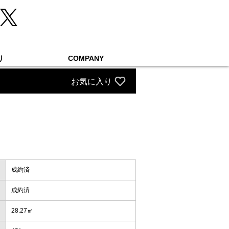
り
COMPANY
お気に入り
成約済
成約済
28.27㎡