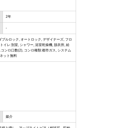
2年
-
ダブルロック, オートロック, デザイナーズ, フロ
トイレ:別室, シャワー, 浴室乾燥機, 脱衣所, 給
スコンロ口数(2), コンロ種類:都市ガス, システム
ターネット無料
媒介