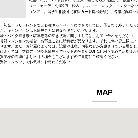
礼金0ヶ月。ペット飼育時/小型犬・猫どちらか1匹まで、敷金1
ステッカー代：4,400円（税込）。スマートロック。インター
ョンズ）。留学生相談可（在留カード提出必須）。各階宅配ロッ
・礼金・フリーレントなど各種キャンペーンにつきましては、予告なく終了したり
た、キャンペーンはお部屋ごとに異なる場合がございます。
場・バイク置き場・駐車場等の空き状況に関しましては、お問い合わせください。
賃貸マンションの場合、お部屋ごとに所有者が異なります。それに伴い貸主様によ
ります。また、お部屋によっては、設備や仕様、内装などが変更されている場合も
によっては、フロアー別やお部屋別でペットの飼育やSOHO利用を認めている場合
貸主様の希望により不可の場合もございますので事前にご確認ください。
弊社スタッフまでお気軽にお尋ねください。
MAP