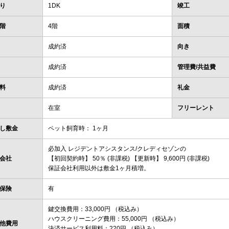
り
1DK
竣工
階
4階
面積
成約済
向き
成約済
管理費/共益費
料
成約済
礼金
在室
フリーレント
し敷金
ペット飼育時： 1ヶ月
必加入 レジデントアシスタンス/クレディセゾンの
会社
【初回契約時】 50％ (非課税) 【更新時】 9,600円 (非課税)
保証会社利用以外は敷金1ヶ月積増。
保険
有
鍵交換費用：33,000円 （税込み）
ハウスクリーニング費用：55,000円 （税込み）
他費用
決済サービス利用料：220円 （税込み）