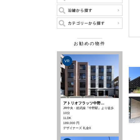
お勧めの物件
VR
アトリオフラッツ中野…
JR中央・総武線『中野駅』より徒歩
10分
1LDK
189,000 円
デザイナーズ 礼金0