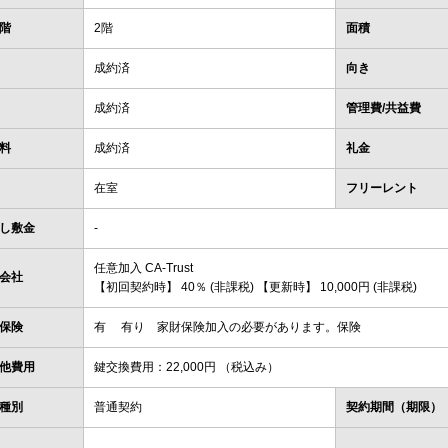
階
2階
面積
成約済
向き
成約済
管理費/共益費
料
成約済
礼金
在室
フリーレント
し敷金
-
任意加入 CA-Trust
会社
【初回契約時】 40％ (非課税) 【更新時】 10,000円 (非課税)
保険
有 有り 家財保険加入の必要があります。保険
他費用
鍵交換費用：22,000円 （税込み）
種別
普通契約
契約期間（期限）