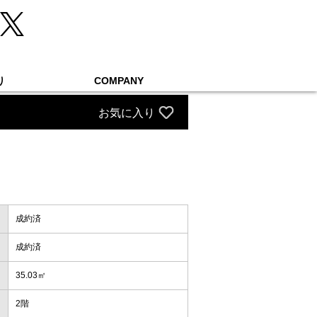
り
COMPANY
お気に入り
成約済
成約済
35.03㎡
2階