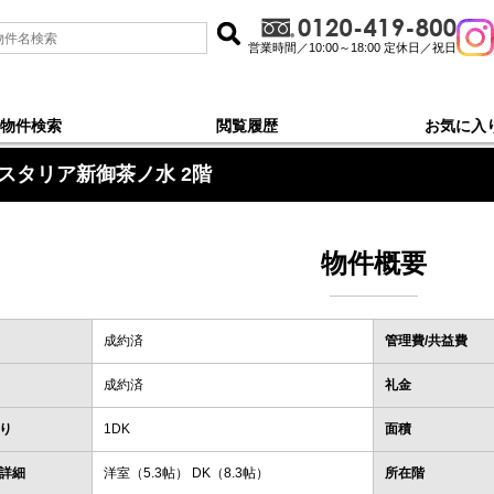
営業時間／10:00～18:00 定休日／祝日
物件検索
閲覧履歴
お気に入
2階
スタリア新御茶ノ水 2階
物件概要
成約済
管理費/共益費
成約済
礼金
り
1DK
面積
詳細
洋室（5.3帖） DK（8.3帖）
所在階