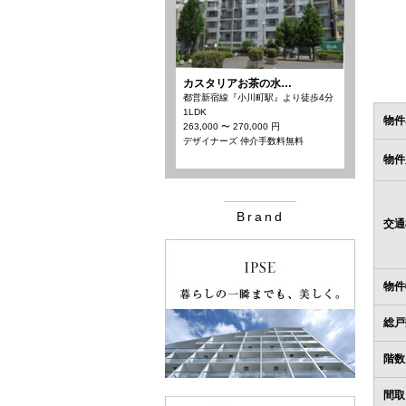
カスタリアお茶の水…
都営新宿線『小川町駅』より徒歩4分
1LDK
物件
263,000 〜 270,000 円
デザイナーズ 仲介手数料無料
物件
Brand
交通
物件
総戸
階数
間取