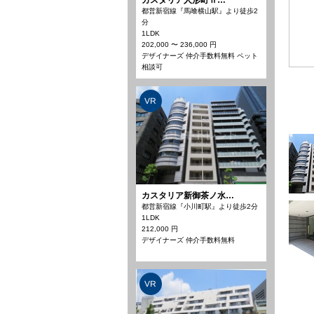
カスタリア人形町Ⅱ…
都営新宿線『馬喰横山駅』より徒歩2
分
1LDK
202,000 〜 236,000 円
デザイナーズ 仲介手数料無料 ペット
相談可
VR
カスタリア新御茶ノ水…
都営新宿線『小川町駅』より徒歩2分
1LDK
212,000 円
デザイナーズ 仲介手数料無料
VR