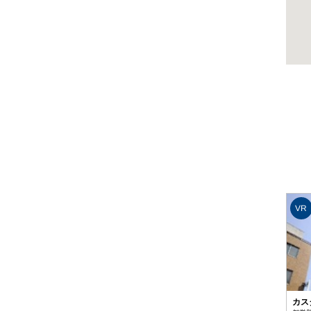
VR
カス