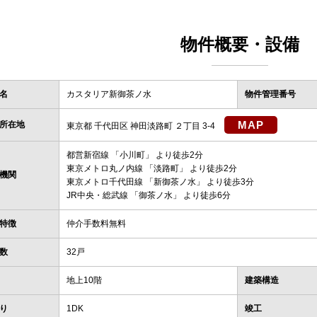
物件概要・設備
名
カスタリア新御茶ノ水
物件管理番号
MAP
所在地
東京都 千代田区 神田淡路町 ２丁目 3-4
都営新宿線
「
小川町
」 より徒歩2分
東京メトロ丸ノ内線
「
淡路町
」 より徒歩2分
機関
東京メトロ千代田線
「
新御茶ノ水
」 より徒歩3分
JR中央・総武線
「
御茶ノ水
」 より徒歩6分
特徴
仲介手数料無料
数
32戸
地上10階
建築構造
り
1DK
竣工