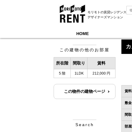
モリモトの賃貸レジデンス
デザイナーズマンション
HOME
モリモトレントTOP
＞
カスタリア新御茶ノ水
＞
カ
この建物の他のお部屋
所在階
間取り
賃料
5 階
1LDK
212,000 円
この物件の建物ページ
賃料
敷金
間取
Search
部屋