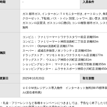
時期
-
入居条件
ガス:都市ガス, インターホン:ＴＶモニター付き, オートロック, 角部
クローゼット, 下駄箱, バス・トイレ:別室, シャワー, 追い焚き, 浴
ガスコンロ設置済, ガスコンロ口数(3), コンロ種類:都市ガス, システ
無料
コンビニ： ファミリーマートワテラスタワー前店 距離55m
コンビニ： ファミリーマート神田淡路町二丁目店 距離82m
スーパー： Olympic淡路町店 距離177m
スーパー： 成城石井御茶ノ水ソラシティ店 距離403m
施設
ドラッグストア： マツモトキヨシワテラスモール店 距離177m
ドラッグストア： ウエルシア神田小川町店 距離161m
ショッピングセンター： マーチエキュート神田万世橋 距離355m
ショッピングセンター： ムラサキスポーツ神田小川町店 距離450
更新日
2025年10月20日
取引形態
ＵＣＯＭ光レジデンス導入物件 インターネット無料(Wi-Fi標準装
ル(居住者特典)
・礼金・フリーレントなど各種キャンペーンにつきましては、予告なく終了したり