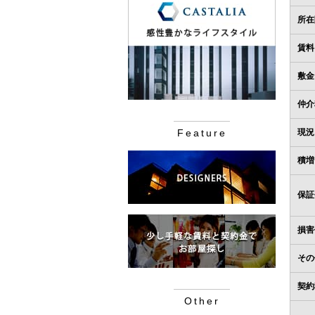
所在
賃料
敷金
仲介
Feature
現況
積増
保証
損害
その
契約
Other