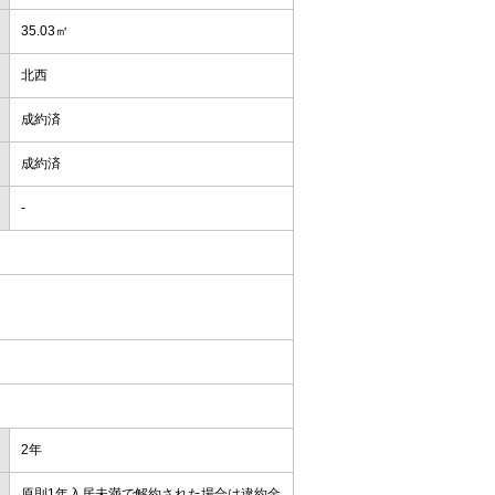
35.03㎡
北西
成約済
成約済
-
2年
原則1年入居未満で解約された場合は違約金