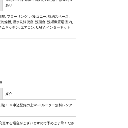
あり
屋, フローリング, バルコニー, 収納スペース,
室乾燥機, 温水洗浄便座, 洗面台, 洗濯機置場:室内,
ムキッチン, エアコン, CATV, インターネット
m
媒介
備)！ ※申込登録の上Wi-Fiルーター無料レンタ
変更する場合がございますので予めご了承くださ