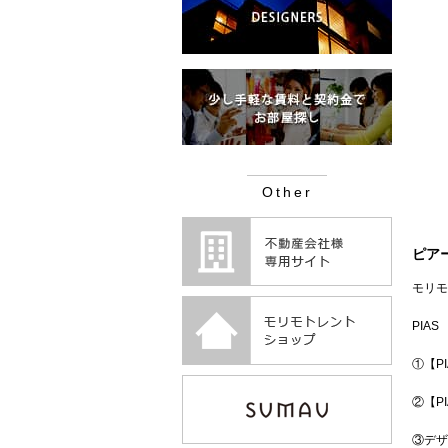
Other
ピア
モリモ
PIAS
①【P
②【PIA
③デザ