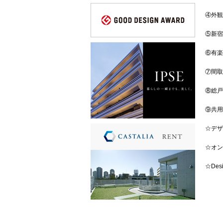
④外観
⑤新宿
⑥有楽
⑦間取り
⑧総戸
⑨共用
☆デザ
☆オン
☆De