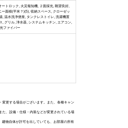
ートロック, 火災報知機, ２面採光, 眺望良好,
ー面積(平米？)(5), 収納スペース, クローゼッ
 給湯, 温水洗浄便座, タンクレストイレ, 洗濯機置
ス, グリル, 浄水器, システムキッチン, エアコン,
V, 光ファイバー
・変更する場合がございます。また、各種キャン
また、設備・仕様・内装などが変更されている場
、建物自体が許可を出していても、お部屋の所有