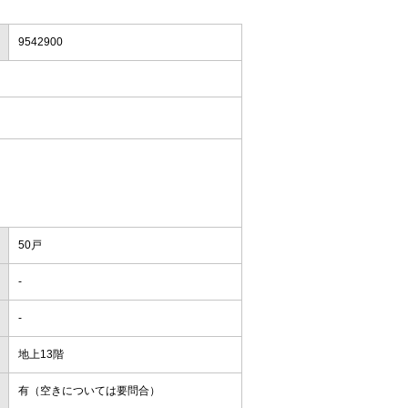
9542900
50戸
-
-
地上13階
有（空きについては要問合）