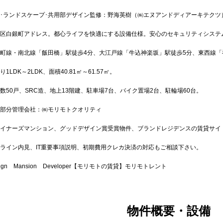
･ランドスケープ･共用部デザイン監修：野海英樹（㈱エヌアンドディアーキテクツ
区白銀町アドレス。都心ライフを快適にする設備仕様。安心のセキュリティシステ
町線・南北線「飯田橋」駅徒歩4分、大江戸線「牛込神楽坂」駅徒歩5分、東西線「
1LDK～2LDK、面積40.81㎡～61.57㎡。
数50戸、SRC造、地上13階建、駐車場7台、バイク置場2台、駐輪場60台。
部分管理会社：㈱モリモトクオリティ
イナーズマンション、グッドデザイン賞受賞物件、ブランドレジデンスの賃貸サイ
ライン内見、IT重要事項説明、初期費用クレカ決済の対応もご相談下さい。
sign Mansion Developer【モリモトの賃貸】モリモトレント
物件概要・設備