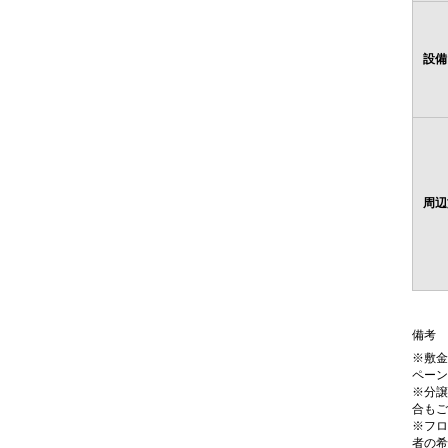
設備
周辺
備考
※敷金
ペーン
※分譲
合もご
※フロ
者の希