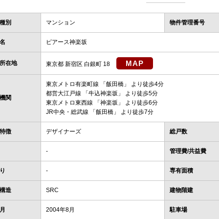
種別
マンション
物件管理番号
名
ピアース神楽坂
MAP
所在地
東京都 新宿区 白銀町 18
東京メトロ有楽町線
「
飯田橋
」 より徒歩4分
都営大江戸線
「
牛込神楽坂
」 より徒歩5分
機関
東京メトロ東西線
「
神楽坂
」 より徒歩6分
JR中央・総武線
「
飯田橋
」 より徒歩7分
特徴
デザイナーズ
総戸数
-
管理費/共益費
り
-
専有面積
構造
SRC
建物階建
月
2004年8月
駐車場