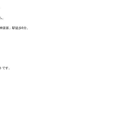
）
ム。
神楽坂」駅徒歩6分。
トです。