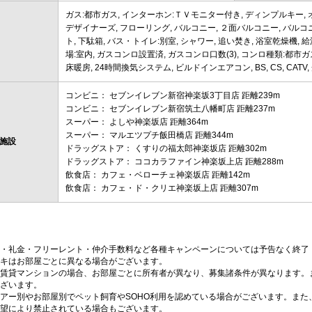
ガス:都市ガス, インターホン:ＴＶモニター付き, ディンプルキー, オ
デザイナーズ, フローリング, バルコニー, ２面バルコニー, バルコニ
ト, 下駄箱, バス・トイレ:別室, シャワー, 追い焚き, 浴室乾燥機,
場:室内, ガスコンロ設置済, ガスコンロ口数(3), コンロ種類:都市ガ
床暖房, 24時間換気システム, ビルドインエアコン, BS, CS, CAT
コンビニ： セブンイレブン新宿神楽坂3丁目店 距離239m
コンビニ： セブンイレブン新宿筑土八幡町店 距離237m
スーパー： よしや神楽坂店 距離364m
スーパー： マルエツプチ飯田橋店 距離344m
施設
ドラッグストア： くすりの福太郎神楽坂店 距離302m
ドラッグストア： ココカラファイン神楽坂上店 距離288m
飲食店： カフェ・ベローチェ神楽坂店 距離142m
飲食店： カフェ・ド・クリエ神楽坂上店 距離307m
・礼金・フリーレント・仲介手数料など各種キャンペーンについては予告なく終了
キはお部屋ごとに異なる場合がございます。
賃貸マンションの場合、お部屋ごとに所有者が異なり、募集諸条件が異なります。
ざいます。
アー別やお部屋別でペット飼育やSOHO利用を認めている場合がございます。また
望により禁止されている場合もございます。