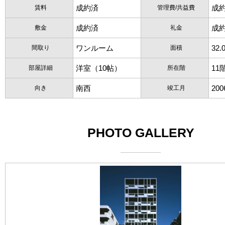
成約済
成
賃料
管理費/共益費
成約済
成
敷金
礼金
ワンルーム
32.
間取り
面積
洋室（10帖）
11
部屋詳細
所在階
南西
20
向き
竣工月
PHOTO GALLERY