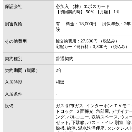
保証会社
必加入 （株）エポスカード
【初回契約時】 50％ 【月額】 1％
損害保険
有 料金：18,000円 損保年数：2
険
その他費用
鍵交換費用：27,500円 （税込み）
宅配カード発行料：3,300円 （税込み）
契約種別
普通契約
契約期間（期限）
2年
入居時期
相談
入居条件
-
設備
ガス:都市ガス, インターホン:ＴＶモニ
トロック, ２面採光, 角部屋, デザイナ
ング, バルコニー, 収納スペース, ウ
ゼット, 下駄箱, バス・トイレ:別室, 追
燥機, 給湯, 温水洗浄便座, タンクレスト