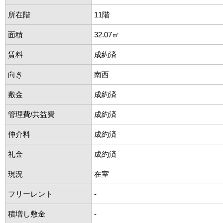
所在階
11階
面積
32.07㎡
賃料
成約済
向き
南西
敷金
成約済
管理費/共益費
成約済
仲介料
成約済
礼金
成約済
現況
在室
フリーレント
-
積増し敷金
-