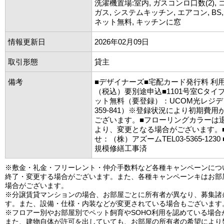
洗濯機置場:室内, ガスコンロ口数(2),
ガス, システムキッチン, エアコン, BS,
ネット無料, キッチンに窓
情報更新日
2026年02月09日
取引形態
貸主
備考
■デザイナーズ■宅配カード発行料 利用任
（税込）要別途申込■1101号室Cタイ
ット無料（要登録）：UCOM光レジデン
359-841）※登録状況により初期費
ございます。■フローリングカラーは
より、変更となる場合がございます。■
せ：（株）アズームTEL03-5365-1230 
規模修繕工事済
※敷金・礼金・フリーレント・仲介手数料など各種キャンペーンにつ
終了・変更する場合がございます。また、各種キャンペーンキはお部
場合がございます。
※分譲賃貸マンションの場合、お部屋ごとに所有者が異なり、募集諸
す。また、設備・仕様・内装などが変更されている場合もございます
※フロアー別やお部屋別でペット飼育やSOHO利用を認めている場合
また、建物自体が許可を出していても、お部屋の所有者の希望により