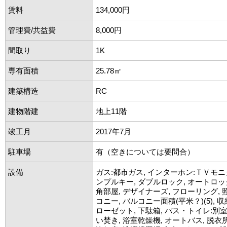
賃料
134,000円
管理費/共益費
8,000円
間取り
1K
専有面積
25.78㎡
建築構造
RC
建物階建
地上11階
竣工月
2017年7月
駐車場
有（空きについては要問合）
設備
ガス:都市ガス, インターホン:ＴＶモニ
ンプルキー, ダブルロック, オートロック
角部屋, デザイナーズ, フローリング, 
コニー, バルコニー面積(平米？)(5), 
ローゼット, 下駄箱, バス・トイレ:別室,
い焚き, 浴室乾燥機, オートバス, 脱衣所