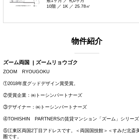
敷1ヶ月 ／ 礼0ヶ月
10階 ／ 1K ／ 25.78㎡
物件紹介
ズーム両国
| ズームリョウゴク
ZOOM RYOUGOKU
①2018年度グッドデザイン賞受賞。
②受賞企業：㈱トーシンパートナーズ
③デザイナー：㈱トーシンパートナーズ
④TOHISHIN PARTNERSの賃貸マンション「ズーム」シリー
⑤江東区両国2丁目アドレスです。＜両国国技館＞＜すみだ北斎
圏です。