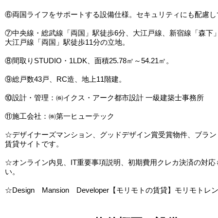
⑥両国ライフをサポートする設備仕様。セキュリティにも配慮し
⑦中央線・総武線「両国」駅徒歩6分、大江戸線、新宿線「森下」
大江戸線「両国」駅徒歩11分の立地。
⑧間取りSTUDIO・1LDK、面積25.78㎡～54.21㎡。
⑨総戸数43戸、RC造、地上11階建。
⑩設計・管理：㈱イクス・アーク都市設計 一級建築士事務所
⑪施工会社：㈱第一ヒューテック
☆デザイナーズマンション、グッドデザイン賞受賞物件、ブラン
賃貸サイトです。
☆オンライン内見、IT重要事項説明、初期費用クレカ決済の対応
い。
☆Design Mansion Developer【モリモトの賃貸】モリモトレ