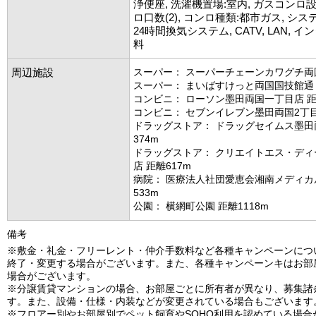
浄便座, 洗濯機置場:室内, ガスコンロ
ロ口数(2), コンロ種類:都市ガス, シ
24時間換気システム, CATV, LAN, 
料
周辺施設
スーパー： スーパーチェーンカワグチ両国
スーパー： まいばすけっと両国国技館通り
コンビニ： ローソン墨田両国一丁目店 距
コンビニ： セブンイレブン墨田両国2丁目
ドラッグストア： ドラッグセイムス墨田
374m
ドラッグストア： クリエイトエス・ディ
店 距離617m
病院： 医療法人社団愛恵会湘南メディカ
533m
公園： 横網町公園 距離1118m
備考
※敷金・礼金・フリーレント・仲介手数料など各種キャンペーンにつ
終了・変更する場合がございます。また、各種キャンペーンキはお部
場合がございます。
※分譲賃貸マンションの場合、お部屋ごとに所有者が異なり、募集諸
す。また、設備・仕様・内装などが変更されている場合もございます
※フロアー別やお部屋別でペット飼育やSOHO利用を認めている場合