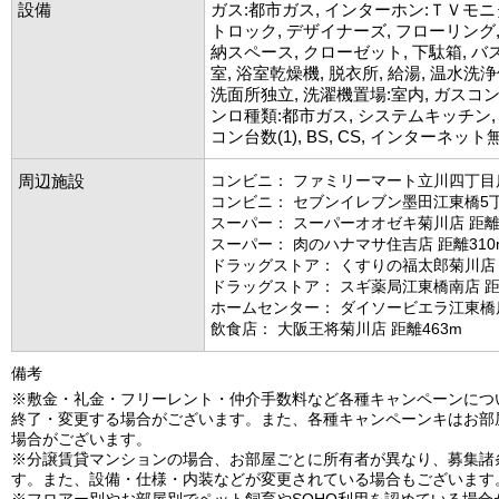
設備
ガス:都市ガス, インターホン:ＴＶモニ
トロック, デザイナーズ, フローリング,
納スペース, クローゼット, 下駄箱, バ
室, 浴室乾燥機, 脱衣所, 給湯, 温水洗浄
洗面所独立, 洗濯機置場:室内, ガスコンロ
ンロ種類:都市ガス, システムキッチン,
コン台数(1), BS, CS, インターネット
周辺施設
コンビニ： ファミリーマート立川四丁目店
コンビニ： セブンイレブン墨田江東橋5丁
スーパー： スーパーオオゼキ菊川店 距離1
スーパー： 肉のハナマサ住吉店 距離310
ドラッグストア： くすりの福太郎菊川店 
ドラッグストア： スギ薬局江東橋南店 距
ホームセンター： ダイソービエラ江東橋店
飲食店： 大阪王将菊川店 距離463m
備考
※敷金・礼金・フリーレント・仲介手数料など各種キャンペーンにつ
終了・変更する場合がございます。また、各種キャンペーンキはお部
場合がございます。
※分譲賃貸マンションの場合、お部屋ごとに所有者が異なり、募集諸
す。また、設備・仕様・内装などが変更されている場合もございます
※フロアー別やお部屋別でペット飼育やSOHO利用を認めている場合