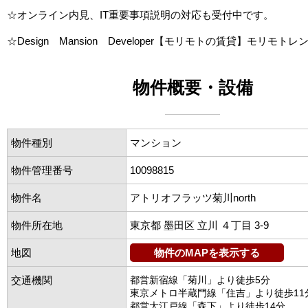
☆オンライン内見、IT重要事項説明の対応も受付中です。
☆Design Mansion Developer【モリモトの賃貸】モリモトレ
物件概要・設備
物件種別
マンション
物件管理番号
10098815
物件名
アトリオフラッツ菊川north
物件所在地
東京都 墨田区 立川 ４丁目 3-9
地図
物件のMAPを表示する
交通機関
都営新宿線「菊川」より徒歩5分
東京メトロ半蔵門線「住吉」より徒歩11
都営大江戸線「森下」より徒歩14分