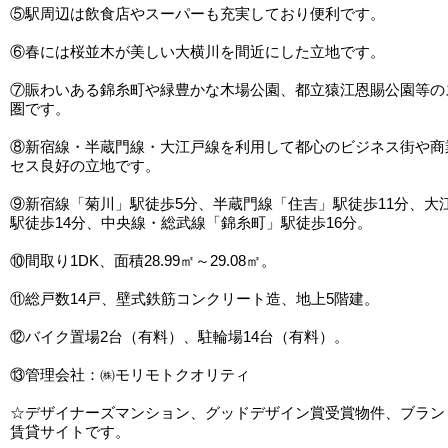
⑤駅周辺は飲食店やスーパーも充実しており便利です。
⑥春には桜並木が美しい大横川を間近にした立地です。
⑦賑わいある錦糸町や緑豊かな木場公園、都立猿江恩賜公園等の
圏です。
⑧新宿線・半蔵門線・大江戸線を利用して都心のビジネス街や商
セス良好の立地です。
⑨新宿線「菊川」駅徒歩5分、半蔵門線「住吉」駅徒歩11分、大
駅徒歩14分、中央線・総武線「錦糸町」駅徒歩16分。
⑩間取り1DK、面積28.99㎡～29.08㎡。
⑪総戸数14戸、壁式鉄筋コンクリート造、地上5階建。
⑫バイク置場2台（有料）、駐輪場14台（有料）。
⑬管理会社：㈱モリモトクオリティ
☆デザイナーズマンション、グッドデザイン賞受賞物件、ブラン
賃貸サイトです。