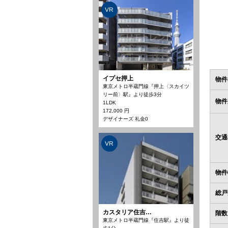
VR
イプセ押上
物件
東京メトロ半蔵門線『押上〈スカイツ
リー前〉駅』より徒歩3分
物件
1LDK
172,000 円
デザイナーズ 礼金0
交通
VR
物件
総戸
カスタリア住吉…
階数
東京メトロ半蔵門線『住吉駅』より徒