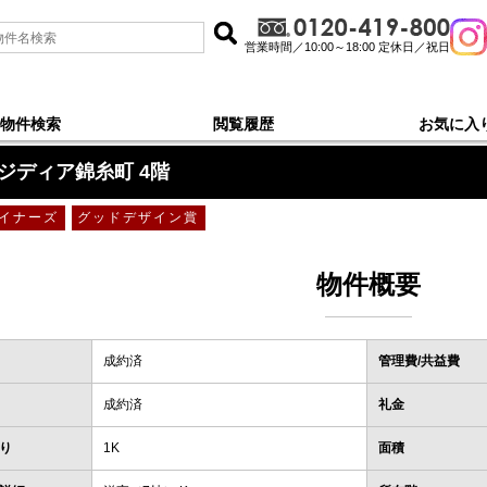
営業時間／10:00～18:00 定休日／祝日
物件検索
閲覧履歴
お気に入
ジディア錦糸町 4階
イナーズ
グッドデザイン賞
物件概要
成約済
管理費/共益費
成約済
礼金
り
1K
面積