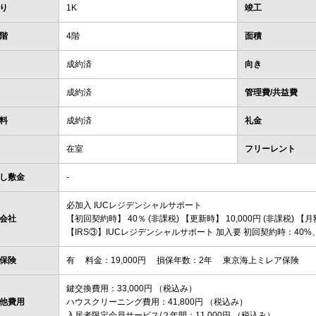
り
1K
竣工
階
4階
面積
成約済
向き
成約済
管理費/共益費
料
成約済
礼金
在室
フリーレント
し敷金
-
必加入 IUCレジデンシャルサポート
会社
【初回契約時】 40％ (非課税) 【更新時】 10,000円 (非課税) 【月額
【IRS③】IUCレジデンシャルサポート 加入要 初回契約時：40%、更
保険
有 料金：19,000円 損保年数：2年 東京海上ミレア保険
鍵交換費用：33,000円 （税込み）
他費用
ハウスクリーニング費用：41,800円 （税込み）
入居者限定会員サービス/２年間：11,000円 （税込み）