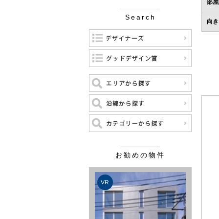
部屋
Search
向き
お勧めの物件
VR