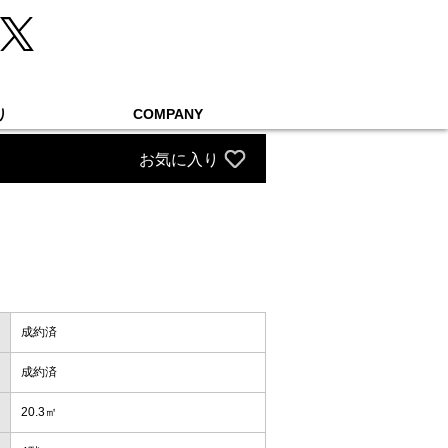
り
COMPANY
お気に入り
成約済
成約済
20.3㎡