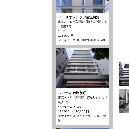
アトリオフラッツ清澄白河…
東京メトロ半蔵門線『清澄白河駅』よ
り徒歩2分
1LDK
192,000 円
デザイナーズ 仲介手数料無料 礼金0
レジディア錦糸町…
東京メトロ半蔵門線『錦糸町駅』より
徒歩5分
ワンルーム 〜 1K
117,000 〜 120,000 円
デザイナーズ グッドデザイン賞 礼金
0