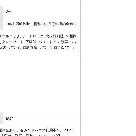
2年
1年未満解約時、賃料1ヶ ⽉分の違約⾦有り
ダブルロック, オートロック, 火災報知機, ２面採
, クローゼット, 下駄箱, バス・トイレ:別室, シャ
:室内, ガスコンロ設置済, ガスコンロ口数(2), コ
媒介
約金あり。セカンドハウス利用不可。2025年