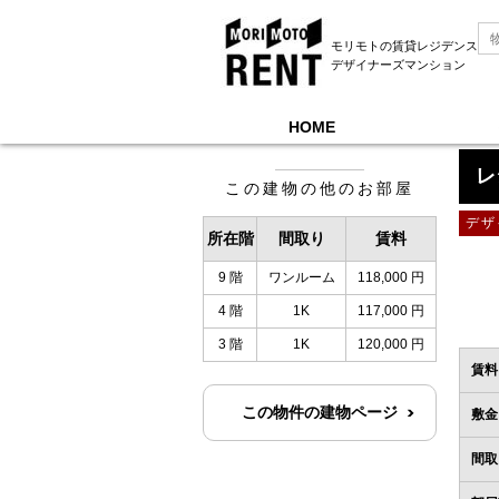
モリモトの賃貸レジデンス
デザイナーズマンション
HOME
モリモトレントTOP
＞
レジディア錦糸町
＞
4階
レ
この建物の他のお部屋
デザ
所在階
間取り
賃料
9 階
ワンルーム
118,000 円
4 階
1K
117,000 円
3 階
1K
120,000 円
賃料
この物件の建物ページ
敷金
間取