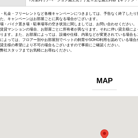
7月室内リノベーション施工完了予定※主な施工内容【キッチン
・礼金・フリーレントなど各種キャンペーンにつきましては、予告なく終了したり
た、キャンペーンはお部屋ごとに異なる場合がございます。
場・バイク置き場・駐車場等の空き状況に関しましては、お問い合わせください。
賃貸マンションの場合、お部屋ごとに所有者が異なります。それに伴い貸主様によ
ります。また、お部屋によっては、設備や仕様、内装などが変更されている場合も
によっては、フロアー別やお部屋別でペットの飼育やSOHO利用を認めている場合
貸主様の希望により不可の場合もございますので事前にご確認ください。
弊社スタッフまでお気軽にお尋ねください。
MAP