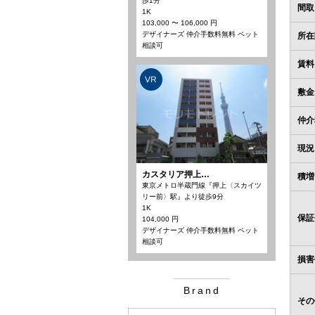
歩1分
間取
1K
103,000 〜 106,000 円
デザイナーズ 仲介手数料無料 ペット
所在
相談可
賃料
VR
敷金
仲介
現況
カスタリア押上…
積増
東京メトロ半蔵門線『押上〈スカイツ
リー前〉駅』より徒歩9分
1K
保証
104,000 円
デザイナーズ 仲介手数料無料 ペット
相談可
損害
Brand
その