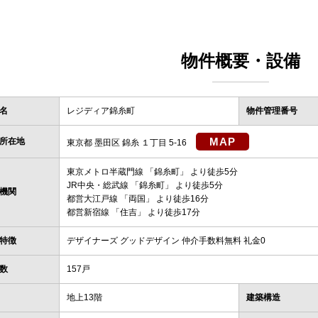
物件概要・設備
名
レジディア錦糸町
物件管理番号
MAP
所在地
東京都 墨田区 錦糸 １丁目 5-16
東京メトロ半蔵門線
「
錦糸町
」 より徒歩5分
JR中央・総武線
「
錦糸町
」 より徒歩5分
機関
都営大江戸線
「
両国
」 より徒歩16分
都営新宿線
「
住吉
」 より徒歩17分
特徴
デザイナーズ グッドデザイン 仲介手数料無料 礼金0
数
157戸
地上13階
建築構造