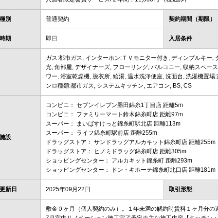
種別
普通契約
契約期間（期限）
時期
即日
入居条件
ガス:都市ガス, インターホン:ＴＶモニター付き, ディンプルキー, 
光, 角部屋, デザイナーズ, フローリング, バルコニー, 収納スペース
ワー, 浴室乾燥機, 脱衣所, 給湯, 温水洗浄便座, 洗面台, 洗濯機置場
ンロ種類:都市ガス, システムキッチン, エアコン, BS, CS
コンビニ： セブンイレブン墨田錦糸1丁目店 距離5m
コンビニ： ファミリーマート鈴木錦糸町店 距離97m
スーパー： まいばすけっと錦糸町駅北店 距離113m
スーパー： ライフ錦糸町駅前店 距離255m
施設
ドラッグストア： サンドラッグアルカキット錦糸町店 距離255m
ドラッグストア： ヒノミドラッグ錦糸町店 距離305m
ショッピングセンター： アルカキット錦糸町 距離293m
ショッピングセンター： ドン・キホーテ錦糸町北口店 距離181m
更新日
2025年09月22日
取引形態
敷金０ヶ月（個人契約のみ）。１年未満の解約時賃料１ヶ月分の違