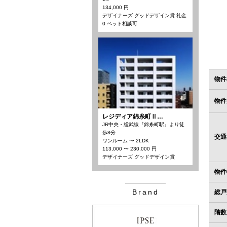
134,000 円
デザイナーズ グッドデザイン賞 礼金
0 ペット相談可
物件
物件
レジディア錦糸町Ⅱ…
JR中央・総武線『錦糸町駅』より徒
歩8分
交通
ワンルーム 〜 2LDK
113,000 〜 230,000 円
デザイナーズ グッドデザイン賞
物件
Brand
総戸
階数