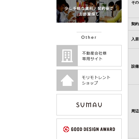
その
契約
Other
入居
設備
周辺