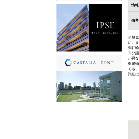
情報
備考
※敷金
い。ま
※駐輪
※分譲
が異な
※建物
ても、
詳細は