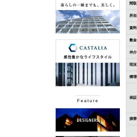
間取
所在
賃料
敷金
仲介
現況
積増
保証
Feature
損害