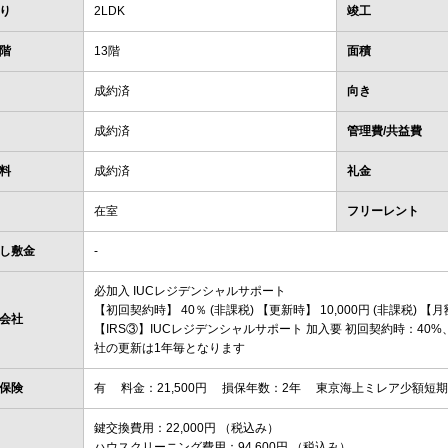
り
2LDK
竣工
階
13階
面積
成約済
向き
成約済
管理費/共益費
料
成約済
礼金
在室
フリーレント
し敷金
-
必加入 IUCレジデンシャルサポート
【初回契約時】 40％ (非課税) 【更新時】 10,000円 (非課税) 【月額
会社
【IRS③】IUCレジデンシャルサポート 加入要 初回契約時：40%、
社の更新は1年毎となります
保険
有 料金：21,500円 損保年数：2年 東京海上ミレア少額短
鍵交換費用：22,000円 （税込み）
ハウスクリーニング費用：94,600円 （税込み）