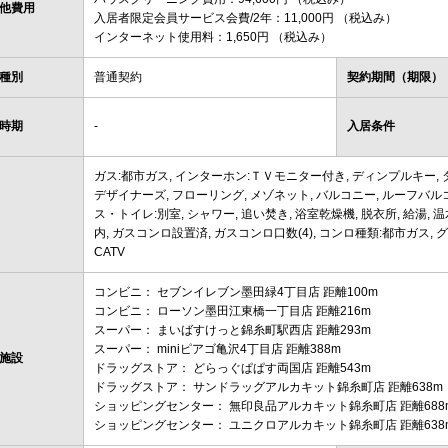
他費用
入居者限定会員サービス会費/2年：11,000円 （税込み）
インターネット使用料：1,650円 （税込み）
種別
普通契約
契約期間（期限）
時期
-
入居条件
ガス:都市ガス, インターホン:ＴＶモニター付き, ディンプルキー, ダ
デザイナーズ, フローリング, メゾネット, バルコニー, ルーフバルコ
ス・トイレ:別室, シャワー, 追い焚き, 浴室乾燥機, 脱衣所, 給湯, 
内, ガスコンロ設置済, ガスコンロ口数(4), コンロ種類:都市ガス, グリ
CATV
コンビニ： セブンイレブン墨田緑4丁目店 距離100m
コンビニ： ローソン墨田江東橋一丁目店 距離216m
スーパー： まいばすけっと錦糸町駅西店 距離293m
スーパー： miniピアゴ亀沢4丁目店 距離388m
施設
ドラッグストア： どらっぐぱぱす両国店 距離543m
ドラッグストア： サンドラッグアルカキット錦糸町店 距離638m
ショッピングセンター： 無印良品アルカキット錦糸町店 距離688
ショッピングセンター： ユニクロアルカキット錦糸町店 距離638