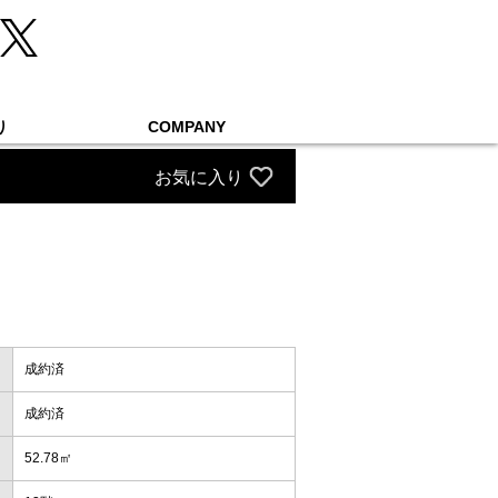
り
COMPANY
お気に入り
成約済
成約済
52.78㎡