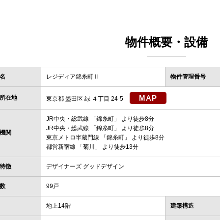
物件概要・設備
名
レジディア錦糸町Ⅱ
物件管理番号
MAP
所在地
東京都 墨田区 緑 ４丁目 24-5
JR中央・総武線
「
錦糸町
」 より徒歩8分
JR中央・総武線
「
錦糸町
」 より徒歩8分
機関
東京メトロ半蔵門線
「
錦糸町
」 より徒歩8分
都営新宿線
「
菊川
」 より徒歩13分
特徴
デザイナーズ グッドデザイン
数
99戸
地上14階
建築構造