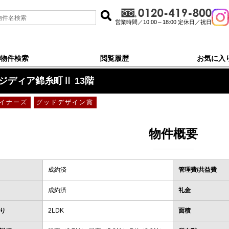
営業時間／10:00～18:00 定休日／祝日
物件検索
閲覧履歴
お気に入
13階
ジディア錦糸町Ⅱ 13階
イナーズ
グッドデザイン賞
物件概要
成約済
管理費/共益費
成約済
礼金
り
2LDK
面積