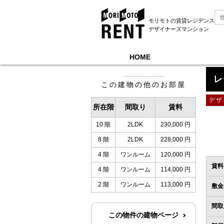
モリモトの賃貸レジデンス
デザイナーズマンション
HOME
モリモトレントTOP
＞
レジディア錦糸町Ⅱ
＞
レ
この建物の他のお部屋
デザ
所在階
間取り
賃料
10 階
2LDK
230,000 円
8 階
2LDK
228,000 円
4 階
ワンルーム
120,000 円
賃料
4 階
ワンルーム
114,000 円
2 階
ワンルーム
113,000 円
敷金
間取
この物件の建物ページ