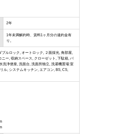
2年
1年未満解約時、賃料1ヶ月分の違約金有
り。
ブルロック, オートロック, ２面採光, 角部屋,
ニー, 収納スペース, クローゼット, 下駄箱, バ
温水洗浄便座, 洗面台, 洗面所独立, 洗濯機置場:室
ル, システムキッチン, エアコン, BS, CS,
m
m