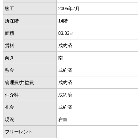
竣工
2005年7月
所在階
14階
面積
83.33㎡
賃料
成約済
向き
南
敷金
成約済
管理費/共益費
成約済
仲介料
成約済
礼金
成約済
現況
在室
フリーレント
-