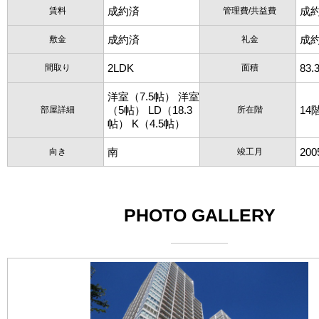
成約済
成
賃料
管理費/共益費
成約済
成
敷金
礼金
2LDK
83.
間取り
面積
洋室（7.5帖） 洋室
（5帖） LD（18.3
14
部屋詳細
所在階
帖） K（4.5帖）
南
20
向き
竣工月
PHOTO GALLERY