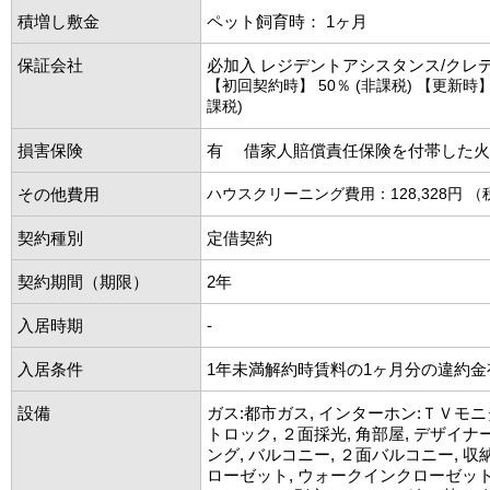
積増し敷金
ペット飼育時： 1ヶ月
保証会社
必加入 レジデントアシスタンス/クレ
【初回契約時】 50％ (非課税) 【更新時】 1
課税)
損害保険
有 借家人賠償責任保険を付帯した火
その他費用
ハウスクリーニング費用：128,328円 
契約種別
定借契約
契約期間（期限）
2年
入居時期
-
入居条件
1年未満解約時賃料の1ヶ月分の違約金
設備
ガス:都市ガス, インターホン:ＴＶモニ
トロック, ２面採光, 角部屋, デザイナ
ング, バルコニー, ２面バルコニー, 収
ローゼット, ウォークインクローゼット,