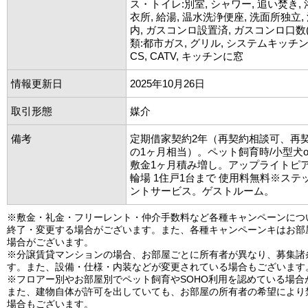
ス・トイレ:別室, シャワー, 追い焚き, 
衣所, 給湯, 温水洗浄便座, 洗面所独立,
内, ガスコンロ設置済, ガスコンロ口数(
類:都市ガス, グリル, システムキッチン, 
CS, CATV, キッチンに窓
情報更新日
2025年10月26日
取引形態
媒介
備考
定期借家契約2年（再契約相談可、再
の1ヶ月相当）。ペット飼育時/小型犬o
敷金1ヶ月積み増し。アップライトピ
輪場 1住戸1台まで 使用料無料※ステ
ントサービス。ゲストルーム。
※敷金・礼金・フリーレント・仲介手数料など各種キャンペーンにつ
終了・変更する場合がございます。また、各種キャンペーンキはお部
場合がございます。
※分譲賃貸マンションの場合、お部屋ごとに所有者が異なり、募集諸
す。また、設備・仕様・内装などが変更されている場合もございます
※フロアー別やお部屋別でペット飼育やSOHO利用を認めている場合
また、建物自体が許可を出していても、お部屋の所有者の希望により
場合もございます。